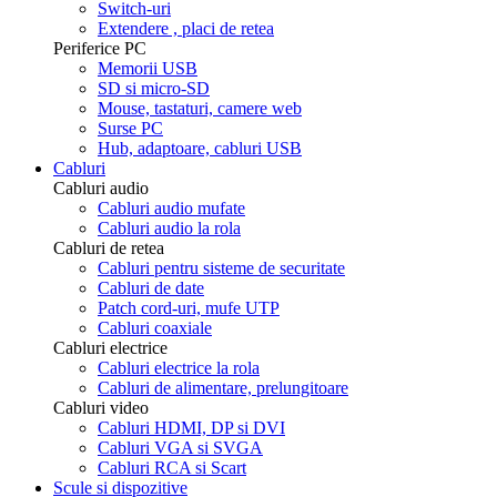
Switch-uri
Extendere , placi de retea
Periferice PC
Memorii USB
SD si micro-SD
Mouse, tastaturi, camere web
Surse PC
Hub, adaptoare, cabluri USB
Cabluri
Cabluri audio
Cabluri audio mufate
Cabluri audio la rola
Cabluri de retea
Cabluri pentru sisteme de securitate
Cabluri de date
Patch cord-uri, mufe UTP
Cabluri coaxiale
Cabluri electrice
Cabluri electrice la rola
Cabluri de alimentare, prelungitoare
Cabluri video
Cabluri HDMI, DP si DVI
Cabluri VGA si SVGA
Cabluri RCA si Scart
Scule si dispozitive