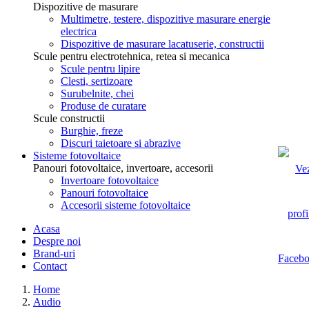
Dispozitive de masurare
Multimetre, testere, dispozitive masurare energie
electrica
Dispozitive de masurare lacatuserie, constructii
Scule pentru electrotehnica, retea si mecanica
Scule pentru lipire
Clesti, sertizoare
Surubelnite, chei
Produse de curatare
Scule constructii
Burghie, freze
Discuri taietoare si abrazive
Sisteme fotovoltaice
Panouri fotovoltaice, invertoare, accesorii
Invertoare fotovoltaice
Panouri fotovoltaice
Accesorii sisteme fotovoltaice
Acasa
Despre noi
Brand-uri
Contact
Home
Audio