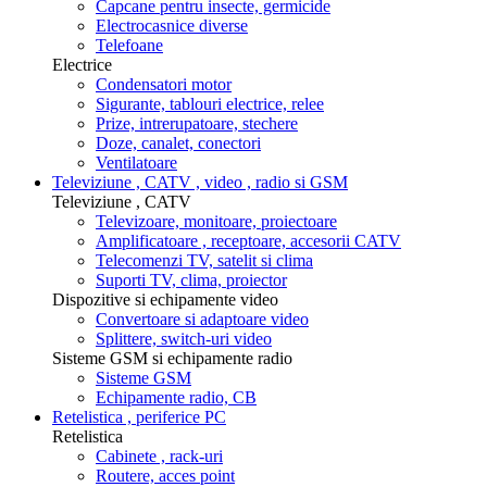
Capcane pentru insecte, germicide
Electrocasnice diverse
Telefoane
Electrice
Condensatori motor
Sigurante, tablouri electrice, relee
Prize, intrerupatoare, stechere
Doze, canalet, conectori
Ventilatoare
Televiziune , CATV , video , radio si GSM
Televiziune , CATV
Televizoare, monitoare, proiectoare
Amplificatoare , receptoare, accesorii CATV
Telecomenzi TV, satelit si clima
Suporti TV, clima, proiector
Dispozitive si echipamente video
Convertoare si adaptoare video
Splittere, switch-uri video
Sisteme GSM si echipamente radio
Sisteme GSM
Echipamente radio, CB
Retelistica , periferice PC
Retelistica
Cabinete , rack-uri
Routere, acces point