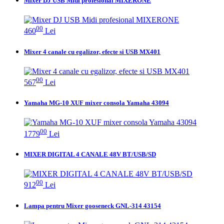
Mixer DJ USB Midi profesional MIXERONE
00
460
Lei
Mixer 4 canale cu egalizor, efecte si USB MX401
00
567
Lei
Yamaha MG-10 XUF mixer consola Yamaha 43094
00
1779
Lei
MIXER DIGITAL 4 CANALE 48V BT/USB/SD
00
912
Lei
Lampa pentru Mixer gooseneck GNL-314 43154