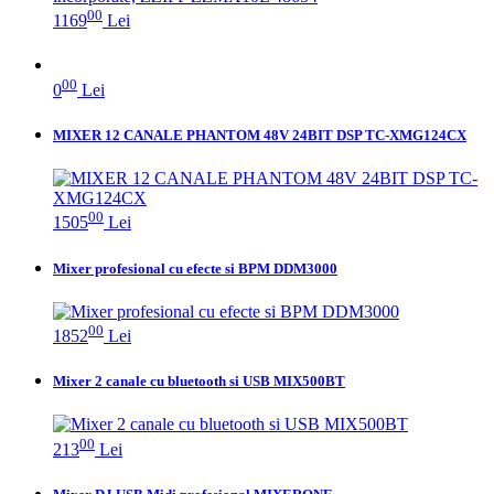
00
1169
Lei
00
0
Lei
MIXER 12 CANALE PHANTOM 48V 24BIT DSP TC-XMG124CX
00
1505
Lei
Mixer profesional cu efecte si BPM DDM3000
00
1852
Lei
Mixer 2 canale cu bluetooth si USB MIX500BT
00
213
Lei