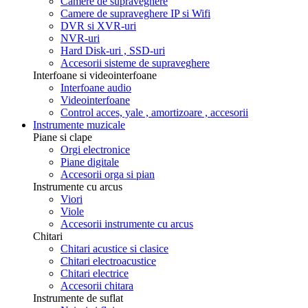
Camere de supraveghere
Camere de supraveghere IP si Wifi
DVR si XVR-uri
NVR-uri
Hard Disk-uri , SSD-uri
Accesorii sisteme de supraveghere
Interfoane si videointerfoane
Interfoane audio
Videointerfoane
Control acces, yale , amortizoare , accesorii
Instrumente muzicale
Piane si clape
Orgi electronice
Piane digitale
Accesorii orga si pian
Instrumente cu arcus
Viori
Viole
Accesorii instrumente cu arcus
Chitari
Chitari acustice si clasice
Chitari electroacustice
Chitari electrice
Accesorii chitara
Instrumente de suflat