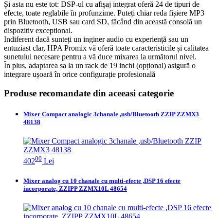
Și asta nu este tot: DSP-ul cu afișaj integrat oferă 24 de tipuri de
efecte, toate reglabile în profunzime. Puteți chiar reda fișiere MP3
prin Bluetooth, USB sau card SD, făcând din această consolă un
dispozitiv exceptional.
Indiferent dacă sunteți un inginer audio cu experiență sau un
entuziast clar, HPA Promix vă oferă toate caracteristicile și calitatea
sunetului necesare pentru a vă duce mixarea la următorul nivel.
În plus, adaptarea sa la un rack de 19 inchi (opțional) asigură o
integrare ușoară în orice configurație profesională
Produse recomandate din aceeasi categorie
Mixer Compact analogic 3chanale ,usb/Bluetooth ZZIP ZZMX3
48138
00
402
Lei
Mixer analog cu 10 chanale cu multi-efecte ,DSP 16 efecte
incorporate, ZZIPP ZZMX10L 48654