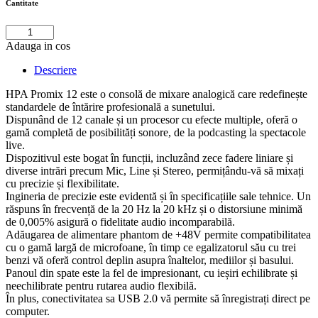
Cantitate
Adauga in cos
Descriere
HPA Promix 12 este o consolă de mixare analogică care redefinește
standardele de întărire profesională a sunetului.
Dispunând de 12 canale și un procesor cu efecte multiple, oferă o
gamă completă de posibilități sonore, de la podcasting la spectacole
live.
Dispozitivul este bogat în funcții, incluzând zece fadere liniare și
diverse intrări precum Mic, Line și Stereo, permițându-vă să mixați
cu precizie și flexibilitate.
Ingineria de precizie este evidentă și în specificațiile sale tehnice. Un
răspuns în frecvență de la 20 Hz la 20 kHz și o distorsiune minimă
de 0,005% asigură o fidelitate audio incomparabilă.
Adăugarea de alimentare phantom de +48V permite compatibilitatea
cu o gamă largă de microfoane, în timp ce egalizatorul său cu trei
benzi vă oferă control deplin asupra înaltelor, mediilor și basului.
Panoul din spate este la fel de impresionant, cu ieșiri echilibrate și
neechilibrate pentru rutarea audio flexibilă.
În plus, conectivitatea sa USB 2.0 vă permite să înregistrați direct pe
computer.