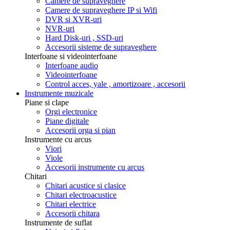
Camere de supraveghere
Camere de supraveghere IP si Wifi
DVR si XVR-uri
NVR-uri
Hard Disk-uri , SSD-uri
Accesorii sisteme de supraveghere
Interfoane si videointerfoane
Interfoane audio
Videointerfoane
Control acces, yale , amortizoare , accesorii
Instrumente muzicale
Piane si clape
Orgi electronice
Piane digitale
Accesorii orga si pian
Instrumente cu arcus
Viori
Viole
Accesorii instrumente cu arcus
Chitari
Chitari acustice si clasice
Chitari electroacustice
Chitari electrice
Accesorii chitara
Instrumente de suflat