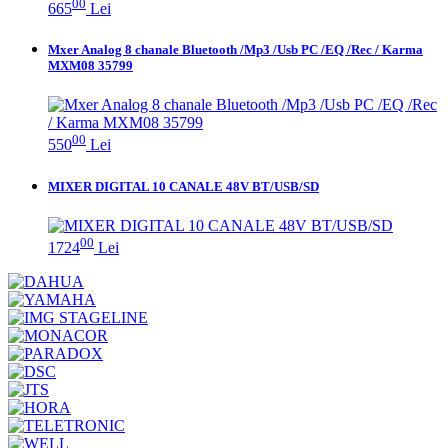
00
665
Lei
Mxer Analog 8 chanale Bluetooth /Mp3 /Usb PC /EQ /Rec / Karma
MXM08 35799
00
550
Lei
MIXER DIGITAL 10 CANALE 48V BT/USB/SD
00
1724
Lei