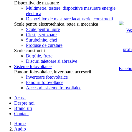
Dispozitive de masurare
Multimetre, testere, dispozitive masurare energie
electrica
Dispozitive de masurare lacatuserie, constructii
Scule pentru electrotehnica, retea si mecanica
Scule pentru lipire
Clesti, sertizoare
Surubelnite, chei
Produse de curatare
Scule constructii
Burghie, freze
Discuri taietoare si abrazive
Sisteme fotovoltaice
Panouri fotovoltaice, invertoare, accesorii
Invertoare fotovoltaice
Panouri fotovoltaice
Accesorii sisteme fotovoltaice
Acasa
Despre noi
Brand-uri
Contact
Home
Audio