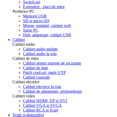
Switch-uri
Extendere , placi de retea
Periferice PC
Memorii USB
SD si micro-SD
Mouse, tastaturi, camere web
Surse PC
Hub, adaptoare, cabluri USB
Cabluri
Cabluri audio
Cabluri audio mufate
Cabluri audio la rola
Cabluri de retea
Cabluri pentru sisteme de securitate
Cabluri de date
Patch cord-uri, mufe UTP
Cabluri coaxiale
Cabluri electrice
Cabluri electrice la rola
Cabluri de alimentare, prelungitoare
Cabluri video
Cabluri HDMI, DP si DVI
Cabluri VGA si SVGA
Cabluri RCA si Scart
Scule si dispozitive