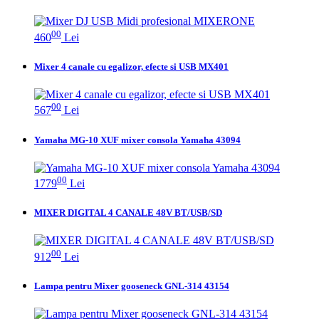
00
460
Lei
Mixer 4 canale cu egalizor, efecte si USB MX401
00
567
Lei
Yamaha MG-10 XUF mixer consola Yamaha 43094
00
1779
Lei
MIXER DIGITAL 4 CANALE 48V BT/USB/SD
00
912
Lei
Lampa pentru Mixer gooseneck GNL-314 43154