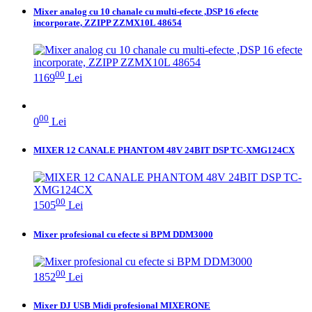
Mixer analog cu 10 chanale cu multi-efecte ,DSP 16 efecte
incorporate, ZZIPP ZZMX10L 48654
00
1169
Lei
00
0
Lei
MIXER 12 CANALE PHANTOM 48V 24BIT DSP TC-XMG124CX
00
1505
Lei
Mixer profesional cu efecte si BPM DDM3000
00
1852
Lei
Mixer DJ USB Midi profesional MIXERONE