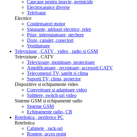
Capcane pentru insecte, germicide
Electrocasnice diverse
Telefoane
Electrice
Condensatori motor
Sigurante, tablouri electrice, relee
Prize, intrerupatoare, stechere
Doze, canalet, conectori
Ventilatoare
Televiziune , CATV , video , radio si GSM
Televiziune , CATV
Televizoare, monitoare, proiectoare
Amplificatoare , receptoare, accesorii CATV
Telecomenzi TV, satelit si clima
Suporti TV, clima, proiector
Dispozitive si echipamente video
Convertoare si adaptoare video
Splittere, switch-uri video
Sisteme GSM si echipamente radio
Sisteme GSM
Echipamente radio, CB
Retelistica , periferice PC
Retelistica
Cabinete , rack-uri
Routere, acces point