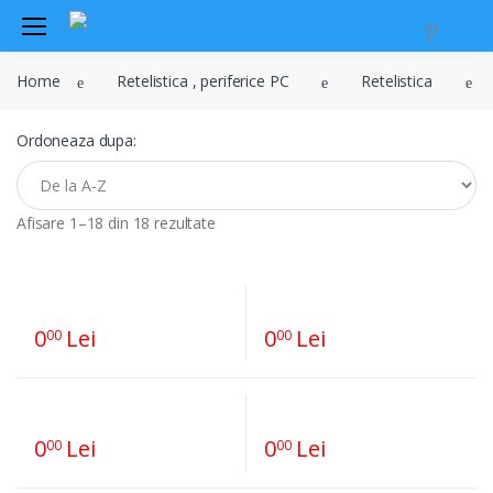
Audio
Home
Retelistica , periferice PC
Retelistica
Sisteme de securitate si
automatizari
Ordoneaza dupa:
Instrumente muzicale
Electrice , surse de alimentare si
iluminat
Afisare 1–18 din 18 rezultate
Televiziune , CATV , video , radio si
GSM
Retelistica , periferice PC
0
Lei
0
Lei
00
00
Cabluri
Scule si dispozitive
Sisteme fotovoltaice
0
Lei
0
Lei
00
00