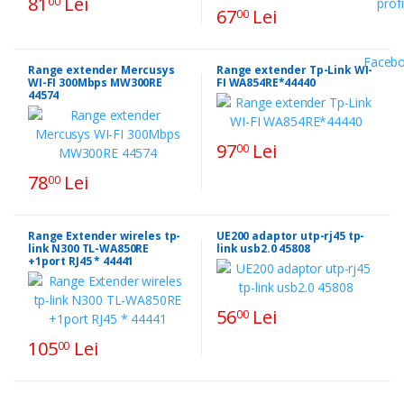
81
Lei
00
67
Lei
00
Range extender Mercusys
Range extender Tp-Link WI-
WI-FI 300Mbps MW300RE
FI WA854RE*44440
44574
97
Lei
00
78
Lei
00
Range Extender wireles tp-
UE200 adaptor utp-rj45 tp-
link N300 TL-WA850RE
link usb2.0 45808
+1port RJ45 * 44441
56
Lei
00
105
Lei
00