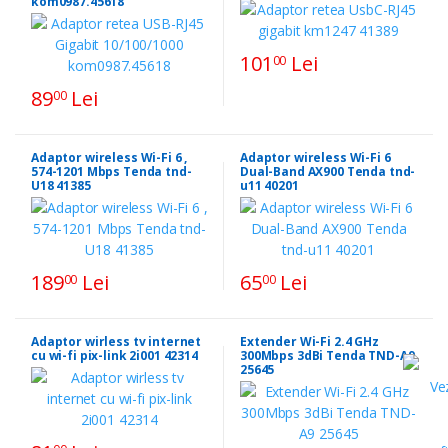
kom0987.45618
101
Lei
00
89
Lei
00
Adaptor wireless Wi-Fi 6 ,
Adaptor wireless Wi-Fi 6
574-1201 Mbps Tenda tnd-
Dual-Band AX900 Tenda tnd-
U18 41385
u11 40201
189
Lei
65
Lei
00
00
Adaptor wirless tv internet
Extender Wi-Fi 2.4 GHz
cu wi-fi pix-link 2i001 42314
300Mbps 3dBi Tenda TND-A9
25645