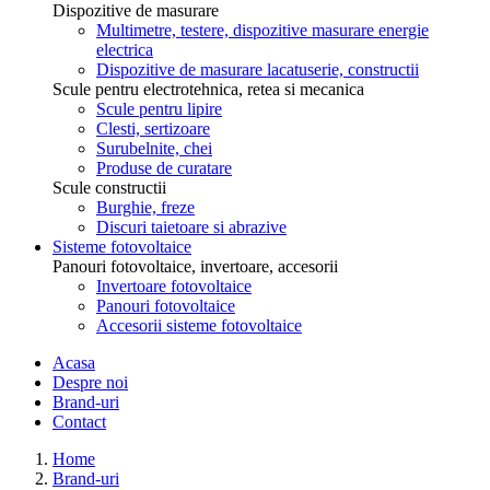
Dispozitive de masurare
Multimetre, testere, dispozitive masurare energie
electrica
Dispozitive de masurare lacatuserie, constructii
Scule pentru electrotehnica, retea si mecanica
Scule pentru lipire
Clesti, sertizoare
Surubelnite, chei
Produse de curatare
Scule constructii
Burghie, freze
Discuri taietoare si abrazive
Sisteme fotovoltaice
Panouri fotovoltaice, invertoare, accesorii
Invertoare fotovoltaice
Panouri fotovoltaice
Accesorii sisteme fotovoltaice
Acasa
Despre noi
Brand-uri
Contact
Home
Brand-uri