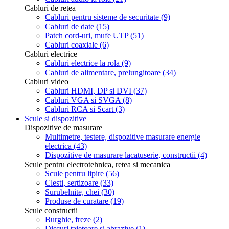
Cabluri de retea
Cabluri pentru sisteme de securitate
(9)
Cabluri de date
(15)
Patch cord-uri, mufe UTP
(51)
Cabluri coaxiale
(6)
Cabluri electrice
Cabluri electrice la rola
(9)
Cabluri de alimentare, prelungitoare
(34)
Cabluri video
Cabluri HDMI, DP si DVI
(37)
Cabluri VGA si SVGA
(8)
Cabluri RCA si Scart
(3)
Scule si dispozitive
Dispozitive de masurare
Multimetre, testere, dispozitive masurare energie
electrica
(43)
Dispozitive de masurare lacatuserie, constructii
(4)
Scule pentru electrotehnica, retea si mecanica
Scule pentru lipire
(56)
Clesti, sertizoare
(33)
Surubelnite, chei
(30)
Produse de curatare
(19)
Scule constructii
Burghie, freze
(2)
Discuri taietoare si abrazive
(1)