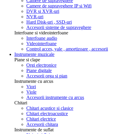
Camere de supraveghere
Camere de supraveghere IP si Wifi
DVR si XVR-uri
NVR-uri
Hard Disk-uri , SSD-uri
Accesorii sisteme de supraveghere
Interfoane si videointerfoane
Interfoane audio
Videointerfoane
Control acces, yale , amortizoare , accesorii
Instrumente muzicale
Piane si clape
Orgi electronice
Piane digitale
Accesorii orga si pian
Instrumente cu arcus
Viori
Viole
Accesorii instrumente cu arcus
Chitari
Chitari acustice si clasice
Chitari electroacustice
Chitari electrice
Accesorii chitara
Instrumente de suflat