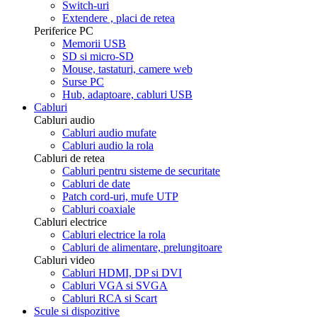
Switch-uri
Extendere , placi de retea
Periferice PC
Memorii USB
SD si micro-SD
Mouse, tastaturi, camere web
Surse PC
Hub, adaptoare, cabluri USB
Cabluri
Cabluri audio
Cabluri audio mufate
Cabluri audio la rola
Cabluri de retea
Cabluri pentru sisteme de securitate
Cabluri de date
Patch cord-uri, mufe UTP
Cabluri coaxiale
Cabluri electrice
Cabluri electrice la rola
Cabluri de alimentare, prelungitoare
Cabluri video
Cabluri HDMI, DP si DVI
Cabluri VGA si SVGA
Cabluri RCA si Scart
Scule si dispozitive