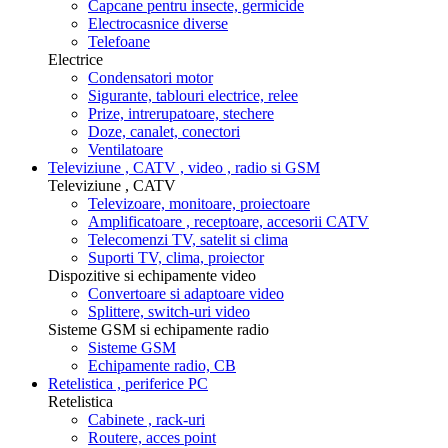
Capcane pentru insecte, germicide
Electrocasnice diverse
Telefoane
Electrice
Condensatori motor
Sigurante, tablouri electrice, relee
Prize, intrerupatoare, stechere
Doze, canalet, conectori
Ventilatoare
Televiziune , CATV , video , radio si GSM
Televiziune , CATV
Televizoare, monitoare, proiectoare
Amplificatoare , receptoare, accesorii CATV
Telecomenzi TV, satelit si clima
Suporti TV, clima, proiector
Dispozitive si echipamente video
Convertoare si adaptoare video
Splittere, switch-uri video
Sisteme GSM si echipamente radio
Sisteme GSM
Echipamente radio, CB
Retelistica , periferice PC
Retelistica
Cabinete , rack-uri
Routere, acces point