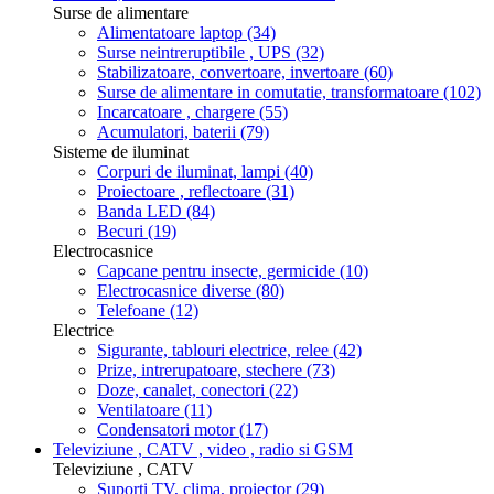
Surse de alimentare
Alimentatoare laptop
(34)
Surse neintreruptibile , UPS
(32)
Stabilizatoare, convertoare, invertoare
(60)
Surse de alimentare in comutatie, transformatoare
(102)
Incarcatoare , chargere
(55)
Acumulatori, baterii
(79)
Sisteme de iluminat
Corpuri de iluminat, lampi
(40)
Proiectoare , reflectoare
(31)
Banda LED
(84)
Becuri
(19)
Electrocasnice
Capcane pentru insecte, germicide
(10)
Electrocasnice diverse
(80)
Telefoane
(12)
Electrice
Sigurante, tablouri electrice, relee
(42)
Prize, intrerupatoare, stechere
(73)
Doze, canalet, conectori
(22)
Ventilatoare
(11)
Condensatori motor
(17)
Televiziune , CATV , video , radio si GSM
Televiziune , CATV
Suporti TV, clima, proiector
(29)