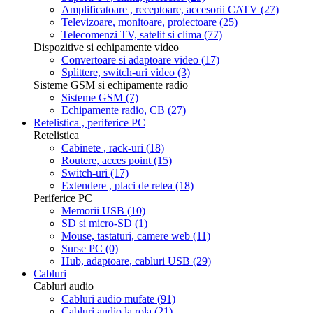
Amplificatoare , receptoare, accesorii CATV
(27)
Televizoare, monitoare, proiectoare
(25)
Telecomenzi TV, satelit si clima
(77)
Dispozitive si echipamente video
Convertoare si adaptoare video
(17)
Splittere, switch-uri video
(3)
Sisteme GSM si echipamente radio
Sisteme GSM
(7)
Echipamente radio, CB
(27)
Retelistica , periferice PC
Retelistica
Cabinete , rack-uri
(18)
Routere, acces point
(15)
Switch-uri
(17)
Extendere , placi de retea
(18)
Periferice PC
Memorii USB
(10)
SD si micro-SD
(1)
Mouse, tastaturi, camere web
(11)
Surse PC
(0)
Hub, adaptoare, cabluri USB
(29)
Cabluri
Cabluri audio
Cabluri audio mufate
(91)
Cabluri audio la rola
(21)