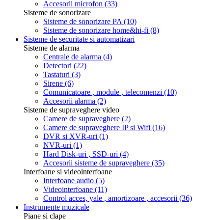
Accesorii microfon
(33)
Sisteme de sonorizare
Sisteme de sonorizare PA
(10)
Sisteme de sonorizare home&hi-fi
(8)
Sisteme de securitate si automatizari
Sisteme de alarma
Centrale de alarma
(4)
Detectori
(22)
Tastaturi
(3)
Sirene
(6)
Comunicatoare , module , telecomenzi
(10)
Accesorii alarma
(2)
Sisteme de supraveghere video
Camere de supraveghere
(2)
Camere de supraveghere IP si Wifi
(16)
DVR si XVR-uri
(1)
NVR-uri
(1)
Hard Disk-uri , SSD-uri
(4)
Accesorii sisteme de supraveghere
(35)
Interfoane si videointerfoane
Interfoane audio
(5)
Videointerfoane
(11)
Control acces, yale , amortizoare , accesorii
(36)
Instrumente muzicale
Piane si clape