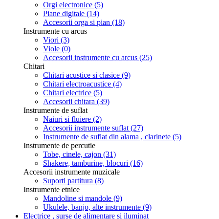
Orgi electronice
(5)
Piane digitale
(14)
Accesorii orga si pian
(18)
Instrumente cu arcus
Viori
(3)
Viole
(0)
Accesorii instrumente cu arcus
(25)
Chitari
Chitari acustice si clasice
(9)
Chitari electroacustice
(4)
Chitari electrice
(5)
Accesorii chitara
(39)
Instrumente de suflat
Naiuri si fluiere
(2)
Accesorii instrumente suflat
(27)
Instrumente de suflat din alama , clarinete
(5)
Instrumente de percutie
Tobe, cinele, cajon
(31)
Shakere, tamburine, blocuri
(16)
Accesorii instrumente muzicale
Suporti partitura
(8)
Instrumente etnice
Mandoline si mandole
(9)
Ukulele, banjo, alte instrumente
(9)
Electrice , surse de alimentare si iluminat