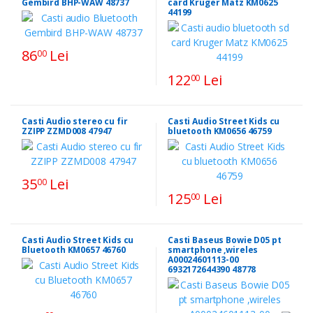
Gembird BHP-WAW 48737
card Kruger Matz KM0625
44199
86
Lei
00
122
Lei
00
Casti Audio stereo cu fir
Casti Audio Street Kids cu
ZZIPP ZZMD008 47947
bluetooth KM0656 46759
35
Lei
00
125
Lei
00
Casti Audio Street Kids cu
Casti Baseus Bowie D05 pt
Bluetooth KM0657 46760
smartphone ,wireles
A00024601113-00
6932172644390 48778