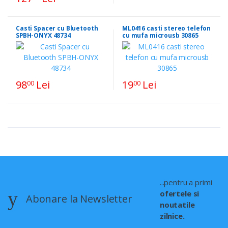
Casti Spacer cu Bluetooth
ML0416 casti stereo telefon
SPBH-ONYX 48734
cu mufa microusb 30865
98
Lei
19
Lei
00
00
...pentru a primi
ofertele si
Abonare la Newsletter
noutatile
zilnice.