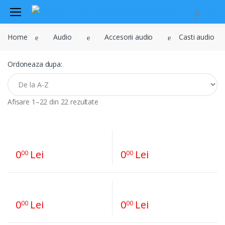
Audio
Home
Audio
Accesorii audio
Casti audio
Sisteme de securitate si
automatizari
Ordoneaza dupa:
Instrumente muzicale
Electrice , surse de alimentare si
iluminat
Afisare 1–22 din 22 rezultate
Televiziune , CATV , video , radio si
GSM
Retelistica , periferice PC
0
Lei
0
Lei
00
00
Cabluri
Scule si dispozitive
Sisteme fotovoltaice
0
Lei
0
Lei
00
00