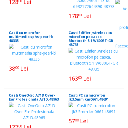
128
Lei
00
178
Lei
00
Casti cu microfon
Casti Edifier ,wireless cu
multimedia sphs-pearl-bl
microfon pe casca,
48335
Bluetooth 5.1 W600BT-GR
48735
38
Lei
00
163
Lei
00
Casti OneOdio A71D Over-
Casti PC cu microfon
Ear Profesionala A71D.48963
Jk3.5mm km0661.48691
57
Lei
00
127
Lei
00