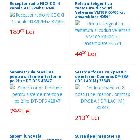
Receptor radio NICE OXI 4
Releu inteligent cu
canale 433.92Mhz 37606
tastatura si coduri
Velleman VM189 K6400 kit
ansamblare 40594
189
Lei
00
44
Lei
00
Separator de tensiune
Set Interfoane cu 2 posturi
pentru sisteme interfonie
de interior Commax DP-SBA
pe 2fire DT-DPS.42847
( DP-LA01M ) 35343
79
Lei
00
213
Lei
00
Suport lung yala
Sursa de alimentare cu