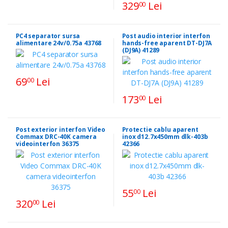
329
Lei
00
PC4 separator sursa
Post audio interior interfon
alimentare 24v/0.75a 43768
hands-free aparent DT-DJ7A
(DJ9A) 41289
69
Lei
00
173
Lei
00
Post exterior interfon Video
Protectie cablu aparent
Commax DRC-40K camera
inox d12.7x450mm dlk-403b
videointerfon 36375
42366
55
Lei
00
320
Lei
00