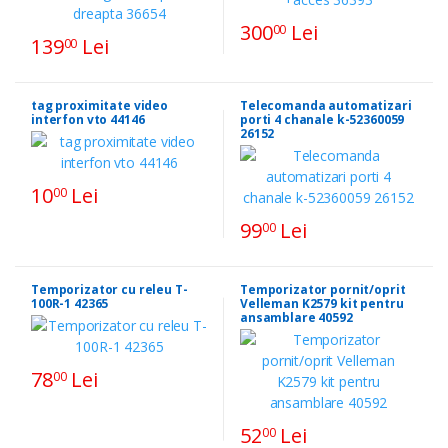
300
Lei
00
139
Lei
00
tag proximitate video
Telecomanda automatizari
interfon vto 44146
porti 4 chanale k-52360059
26152
10
Lei
00
99
Lei
00
Temporizator cu releu T-
Temporizator pornit/oprit
100R-1 42365
Velleman K2579 kit pentru
ansamblare 40592
78
Lei
00
52
Lei
00