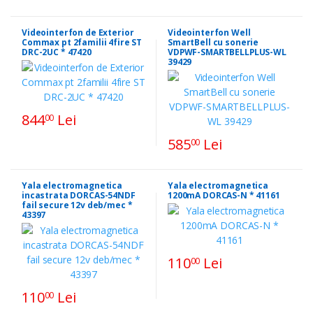
Videointerfon de Exterior
Videointerfon Well
Commax pt 2familii 4fire ST
SmartBell cu sonerie
DRC-2UC * 47420
VDPWF-SMARTBELLPLUS-WL
39429
844
Lei
00
585
Lei
00
Yala electromagnetica
Yala electromagnetica
incastrata DORCAS-54NDF
1200mA DORCAS-N * 41161
fail secure 12v deb/mec *
43397
110
Lei
00
110
Lei
00