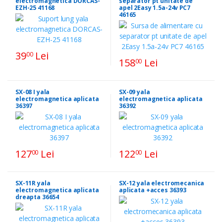
electromagnetica DORCAS-
separator pt unitate de
EZH-25 41168
apel 2Easy 1.5a-24v PC7
46165
39
Lei
00
158
Lei
00
SX-08 I yala
SX-09 yala
electromagnetica aplicata
electromagnetica aplicata
36397
36392
127
Lei
122
Lei
00
00
SX-11R yala
SX-12 yala electromecanica
electromagnetica aplicata
aplicata +acces 36393
dreapta 36654