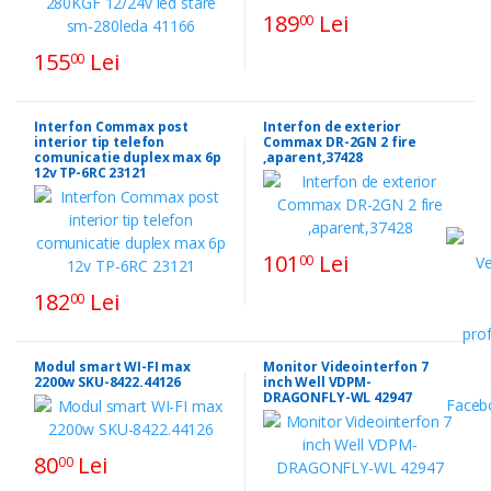
189
Lei
00
155
Lei
00
Interfon Commax post
Interfon de exterior
interior tip telefon
Commax DR-2GN 2 fire
comunicatie duplex max 6p
,aparent,37428
12v TP-6RC 23121
101
Lei
00
182
Lei
00
Modul smart WI-FI max
Monitor Videointerfon 7
2200w SKU-8422.44126
inch Well VDPM-
DRAGONFLY-WL 42947
80
Lei
00