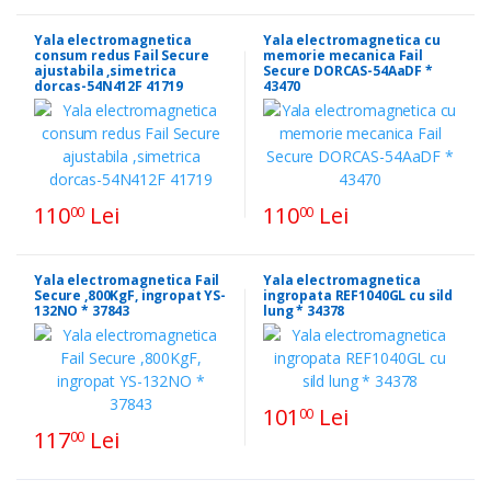
Yala electromagnetica
Yala electromagnetica cu
consum redus Fail Secure
memorie mecanica Fail
ajustabila ,simetrica
Secure DORCAS-54AaDF *
dorcas-54N412F 41719
43470
110
Lei
110
Lei
00
00
Yala electromagnetica Fail
Yala electromagnetica
Secure ,800KgF, ingropat YS-
ingropata REF1040GL cu sild
132NO * 37843
lung * 34378
101
Lei
00
117
Lei
00