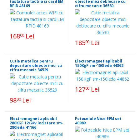
tastatura tactila si card EM
obiecte mici deblocare cu
RFID 48169
cifru mecanic 36530
168
Lei
00
185
Lei
00
Cutie metalica pentru
Electromagnet aplicabil
depozitare obiecte mici cu
150KgF sm-150leda 44862
cifru mecanic 36529
127
Lei
00
98
Lei
00
Electromagnet aplicabil
Fotocelule Nice EPM set
280KGF 12/24v led stare sm-
40989
280leda 41166