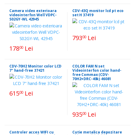
Camera video exterioara
CDV-43Q monitor lcd pt eco
videointerfon Well VDPC-
set H 37419
S02GY-WL 42945
793
Lei
00
178
Lei
00
CDV-70H2 Monitor color LCD
COLOR FAM N set
7" hand-free 37421
Videointerfon color hand-
free Commax (CDV-
70H2+DRC-40k) 46081
615
Lei
00
935
Lei
00
Controler acces WIFI cu
Cutie metalica depozitare