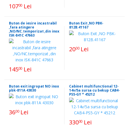
107
Lei
00
Buton de iesire incastrabil
Buton Exit ,NO PBK-
,fara atingere
812B.41167
,NO/NC.temporizat ,din inox
ISK-841C 47663
20
Lei
00
145
Lei
00
Buton exit ingropat NO inox
Cabinet multifunctional 12-
pbk-811A 43030
14v/5a sursa cu bekup CAB4-
PS5-GY * 45212
36
Lei
00
330
Lei
00