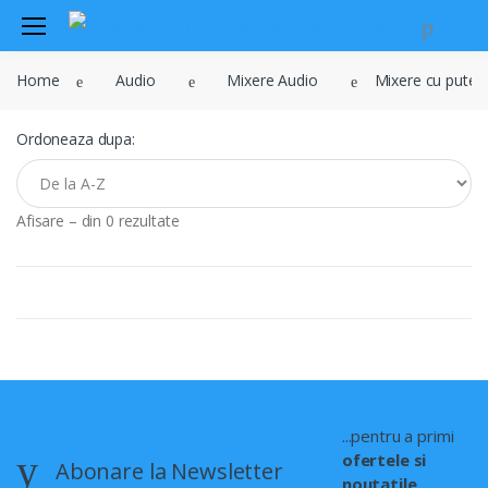
Audio
Home
Audio
Mixere Audio
Mixere cu puter
Sisteme de securitate si
automatizari
Ordoneaza dupa:
Instrumente muzicale
Electrice , surse de alimentare si
iluminat
Afisare – din 0 rezultate
Televiziune , CATV , video , radio si
GSM
Retelistica , periferice PC
Cabluri
Scule si dispozitive
Sisteme fotovoltaice
...pentru a primi
ofertele si
Abonare la Newsletter
noutatile