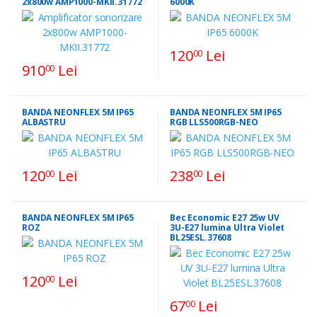
2x800w AMP1000-MKII.31772
6000K
120
Lei
00
910
Lei
00
BANDA NEONFLEX 5M IP65
BANDA NEONFLEX 5M IP65
ALBASTRU
RGB LLS500RGB-NEO
120
Lei
238
Lei
00
00
BANDA NEONFLEX 5M IP65
Bec Economic E27 25w UV
ROZ
3U-E27 lumina Ultra Violet
BL25ESL.37608
120
Lei
00
67
Lei
00