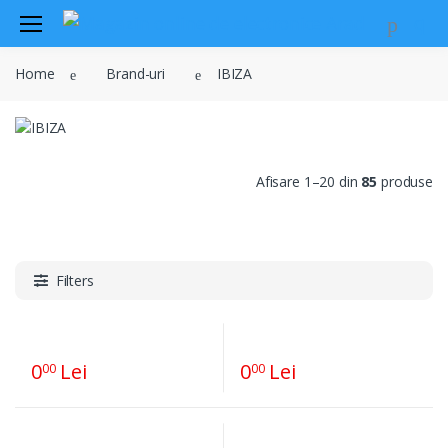
Audio
Home
Brand-uri
IBIZA
Sisteme de securitate si
automatizari
Instrumente muzicale
Electrice , surse de alimentare si
Afisare 1–20 din
85
produse
iluminat
Televiziune , CATV , video , radio si
GSM
Retelistica , periferice PC
Filters
Cabluri
Scule si dispozitive
0
Lei
0
Lei
00
00
Sisteme fotovoltaice