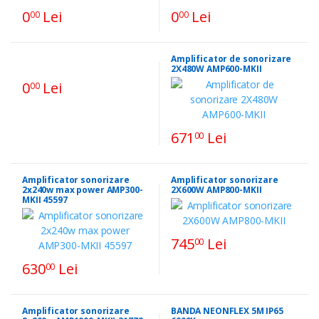
0
Lei
0
Lei
00
00
Amplificator de sonorizare
2X480W AMP600-MKII
0
Lei
00
671
Lei
00
Amplificator sonorizare
Amplificator sonorizare
2x240w max power AMP300-
2X600W AMP800-MKII
MKII 45597
745
Lei
00
630
Lei
00
Amplificator sonorizare
BANDA NEONFLEX 5M IP65