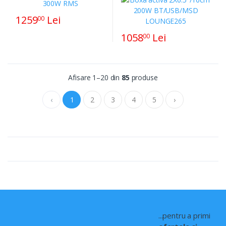
1259
Lei
00
1058
Lei
00
Afisare 1–20 din
85
produse
‹
1
2
3
4
5
›
...pentru a primi