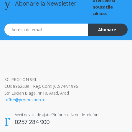
ofertele si
Abonare la Newsletter
noutatile
zilnice.
Adresa de email
Abonare
SC. PROTON SRL
CUI: 8962639 - Reg. Com: J02/744/1996
Str. Lucian Blaga, nr.10, Arad, Arad
office@protonshop.ro
Aveti nevoie de ajutor? Informatii la nr. de telefon:
0257 284 900