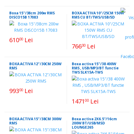
Boxa 15''/38cm 200w RMS
BOXA ACTIVA 10"/25CM 150W
DISCO15B 17083
RMS CU BT/TWS/USB/SD
610
Lei
00
766
Lei
00
BOXA ACTIVA 12"/30CM 250W
Boxa activa 15"/38 400W
RMS
RMS , USB/MP3/BT functie
TWS SLK15A-TWS
993
Lei
00
1471
Lei
00
BOXA ACTIVA 15"/38CM 300W
Boxa activa 2X6.5"/16cm
RMS
200W BT/USB/MSD
LOUNGE265