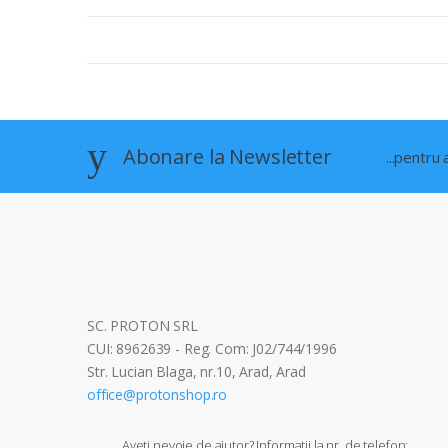
Abonare la Newsletter
...pentru
SC. PROTON SRL
CUI: 8962639 - Reg. Com: J02/744/1996
Str. Lucian Blaga, nr.10, Arad, Arad
office@protonshop.ro
Aveti nevoie de ajutor? Informatii la nr. de telefon: