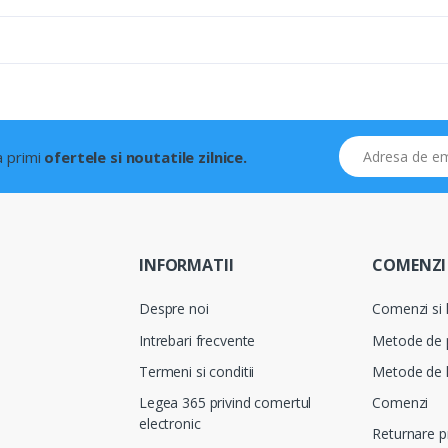
Adresa de email
 a primi
ofertele si noutatile zilnice.
INFORMATII
COMENZI 
Despre noi
Comenzi si l
Intrebari frecvente
Metode de 
Termeni si conditii
Metode de l
Legea 365 privind comertul
Comenzi
electronic
Returnare 