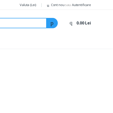
Valuta (Lei)
Cont nou
sau
Autentificare
0.00 Lei