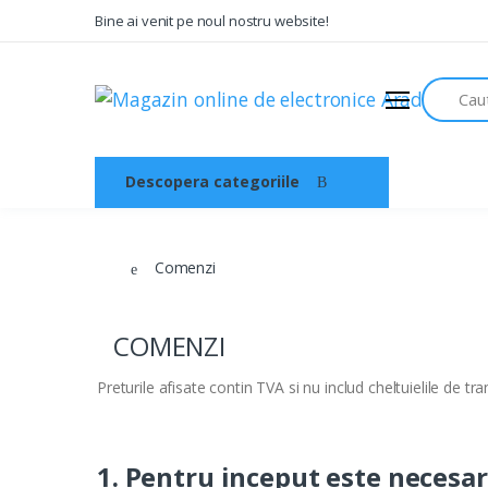
Bine ai venit pe noul nostru website!
Audio
Search
Sisteme de securitate si
automatizari
Instrumente muzicale
Descopera categoriile
Acasa
Electrice , surse de alimentare si
iluminat
Televiziune , CATV , video , radio si
Comenzi
GSM
Retelistica , periferice PC
COMENZI
Cabluri
Scule si dispozitive
Preturile afisate contin TVA si nu includ cheltuielile de tra
Sisteme fotovoltaice
1. Pentru inceput este necesar 