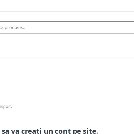
Despre noi
Brand-uri
Contact
nsport.
sa va creati un cont pe site.