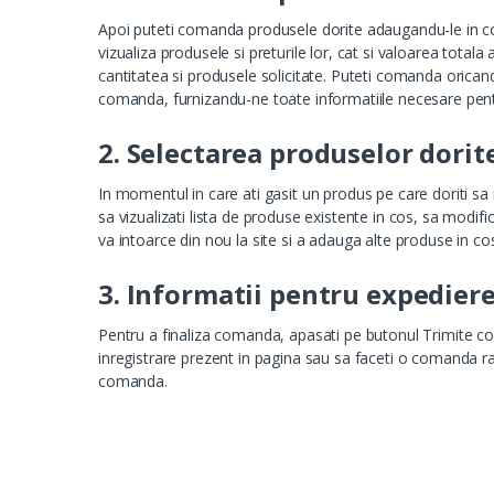
Apoi puteti comanda produsele dorite adaugandu-le in cos. 
vizualiza produsele si preturile lor, cat si valoarea total
cantitatea si produsele solicitate. Puteti comanda oricand, 
comanda, furnizandu-ne toate informatiile necesare pentr
2. Selectarea produselor dorit
In momentul in care ati gasit un produs pe care doriti sa
sa vizualizati lista de produse existente in cos, sa modifi
va intoarce din nou la site si a adauga alte produse in co
3. Informatii pentru expediere
Pentru a finaliza comanda, apasati pe butonul Trimite coma
inregistrare prezent in pagina sau sa faceti o comanda ra
comanda.