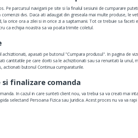
Pe parcursul navigarii pe site si la finalul sesiunii de cumparare puteti 
a a comenzii dvs. Daca ati adaugat din greseala mai multe produse, le veti
la orice ora a zilei si in orice zi a saptamanii. Tot ce trebuie sa faceti 
u ca echipa noastra sa va poata trimite coletul.
e
 il achizitionati, apasati pe butonul "Cumpara produsul". In pagina de v
cati cantitatile pe care doriti sa le achizitionati sau sa renuntati la unu
s, actionati butonul Continua cumparaturile.
 si finalizare comanda
nda. In cazul in care sunteti client nou, va trebui sa va creati mai int
pida selectand Persoana Fizica sau Juridica. Acest proces nu va va rapi