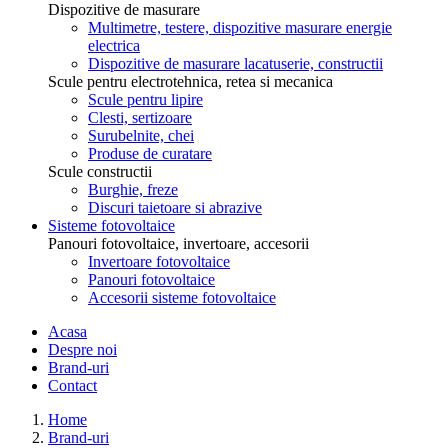
Dispozitive de masurare
Multimetre, testere, dispozitive masurare energie
electrica
Dispozitive de masurare lacatuserie, constructii
Scule pentru electrotehnica, retea si mecanica
Scule pentru lipire
Clesti, sertizoare
Surubelnite, chei
Produse de curatare
Scule constructii
Burghie, freze
Discuri taietoare si abrazive
Sisteme fotovoltaice
Panouri fotovoltaice, invertoare, accesorii
Invertoare fotovoltaice
Panouri fotovoltaice
Accesorii sisteme fotovoltaice
Acasa
Despre noi
Brand-uri
Contact
Home
Brand-uri