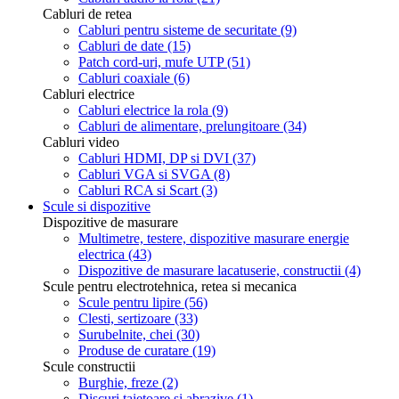
Cabluri de retea
Cabluri pentru sisteme de securitate
(9)
Cabluri de date
(15)
Patch cord-uri, mufe UTP
(51)
Cabluri coaxiale
(6)
Cabluri electrice
Cabluri electrice la rola
(9)
Cabluri de alimentare, prelungitoare
(34)
Cabluri video
Cabluri HDMI, DP si DVI
(37)
Cabluri VGA si SVGA
(8)
Cabluri RCA si Scart
(3)
Scule si dispozitive
Dispozitive de masurare
Multimetre, testere, dispozitive masurare energie
electrica
(43)
Dispozitive de masurare lacatuserie, constructii
(4)
Scule pentru electrotehnica, retea si mecanica
Scule pentru lipire
(56)
Clesti, sertizoare
(33)
Surubelnite, chei
(30)
Produse de curatare
(19)
Scule constructii
Burghie, freze
(2)
Discuri taietoare si abrazive
(1)