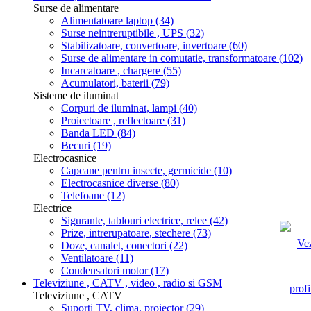
Surse de alimentare
Alimentatoare laptop
(34)
Surse neintreruptibile , UPS
(32)
Stabilizatoare, convertoare, invertoare
(60)
Surse de alimentare in comutatie, transformatoare
(102)
Incarcatoare , chargere
(55)
Acumulatori, baterii
(79)
Sisteme de iluminat
Corpuri de iluminat, lampi
(40)
Proiectoare , reflectoare
(31)
Banda LED
(84)
Becuri
(19)
Electrocasnice
Capcane pentru insecte, germicide
(10)
Electrocasnice diverse
(80)
Telefoane
(12)
Electrice
Sigurante, tablouri electrice, relee
(42)
Prize, intrerupatoare, stechere
(73)
Doze, canalet, conectori
(22)
Ventilatoare
(11)
Condensatori motor
(17)
Televiziune , CATV , video , radio si GSM
Televiziune , CATV
Suporti TV, clima, proiector
(29)