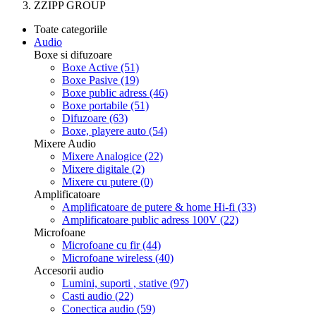
ZZIPP GROUP
Toate categoriile
Audio
Boxe si difuzoare
Boxe Active
(51)
Boxe Pasive
(19)
Boxe public adress
(46)
Boxe portabile
(51)
Difuzoare
(63)
Boxe, playere auto
(54)
Mixere Audio
Mixere Analogice
(22)
Mixere digitale
(2)
Mixere cu putere
(0)
Amplificatoare
Amplificatoare de putere & home Hi-fi
(33)
Amplificatoare public adress 100V
(22)
Microfoane
Microfoane cu fir
(44)
Microfoane wireless
(40)
Accesorii audio
Lumini, suporti , stative
(97)
Casti audio
(22)
Conectica audio
(59)