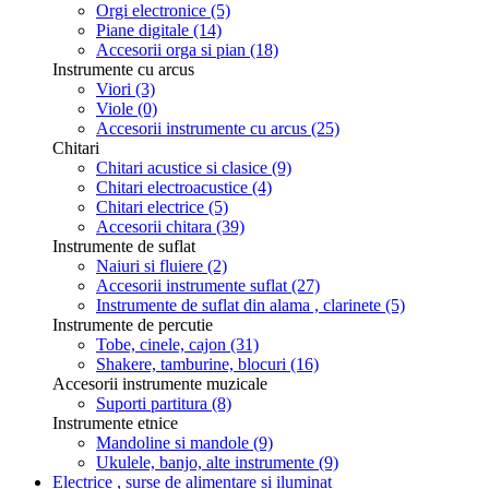
Orgi electronice
(5)
Piane digitale
(14)
Accesorii orga si pian
(18)
Instrumente cu arcus
Viori
(3)
Viole
(0)
Accesorii instrumente cu arcus
(25)
Chitari
Chitari acustice si clasice
(9)
Chitari electroacustice
(4)
Chitari electrice
(5)
Accesorii chitara
(39)
Instrumente de suflat
Naiuri si fluiere
(2)
Accesorii instrumente suflat
(27)
Instrumente de suflat din alama , clarinete
(5)
Instrumente de percutie
Tobe, cinele, cajon
(31)
Shakere, tamburine, blocuri
(16)
Accesorii instrumente muzicale
Suporti partitura
(8)
Instrumente etnice
Mandoline si mandole
(9)
Ukulele, banjo, alte instrumente
(9)
Electrice , surse de alimentare si iluminat