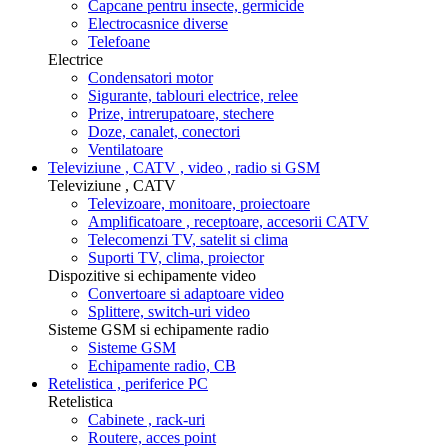
Capcane pentru insecte, germicide
Electrocasnice diverse
Telefoane
Electrice
Condensatori motor
Sigurante, tablouri electrice, relee
Prize, intrerupatoare, stechere
Doze, canalet, conectori
Ventilatoare
Televiziune , CATV , video , radio si GSM
Televiziune , CATV
Televizoare, monitoare, proiectoare
Amplificatoare , receptoare, accesorii CATV
Telecomenzi TV, satelit si clima
Suporti TV, clima, proiector
Dispozitive si echipamente video
Convertoare si adaptoare video
Splittere, switch-uri video
Sisteme GSM si echipamente radio
Sisteme GSM
Echipamente radio, CB
Retelistica , periferice PC
Retelistica
Cabinete , rack-uri
Routere, acces point