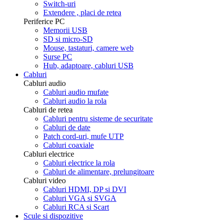
Switch-uri
Extendere , placi de retea
Periferice PC
Memorii USB
SD si micro-SD
Mouse, tastaturi, camere web
Surse PC
Hub, adaptoare, cabluri USB
Cabluri
Cabluri audio
Cabluri audio mufate
Cabluri audio la rola
Cabluri de retea
Cabluri pentru sisteme de securitate
Cabluri de date
Patch cord-uri, mufe UTP
Cabluri coaxiale
Cabluri electrice
Cabluri electrice la rola
Cabluri de alimentare, prelungitoare
Cabluri video
Cabluri HDMI, DP si DVI
Cabluri VGA si SVGA
Cabluri RCA si Scart
Scule si dispozitive