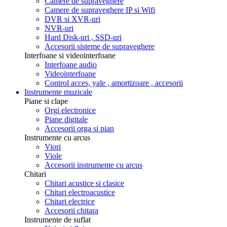
Camere de supraveghere
Camere de supraveghere IP si Wifi
DVR si XVR-uri
NVR-uri
Hard Disk-uri , SSD-uri
Accesorii sisteme de supraveghere
Interfoane si videointerfoane
Interfoane audio
Videointerfoane
Control acces, yale , amortizoare , accesorii
Instrumente muzicale
Piane si clape
Orgi electronice
Piane digitale
Accesorii orga si pian
Instrumente cu arcus
Viori
Viole
Accesorii instrumente cu arcus
Chitari
Chitari acustice si clasice
Chitari electroacustice
Chitari electrice
Accesorii chitara
Instrumente de suflat