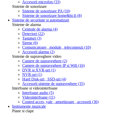
Accesorii microfon
(33)
Sisteme de sonorizare
Sisteme de sonorizare PA
(10)
Sisteme de sonorizare home&hi-fi
(8)
Sisteme de securitate si automatizari
Sisteme de alarma
Centrale de alarma
(4)
Detectori
(22)
Tastaturi
(3)
Sirene
(6)
Comunicatoare , module , telecomenzi
(10)
Accesorii alarma
(2)
Sisteme de supraveghere video
Camere de supraveghere
(2)
Camere de supraveghere IP si Wifi
(16)
DVR si XVR-uri
(1)
NVR-uri
(1)
Hard Disk-uri , SSD-uri
(4)
Accesorii sisteme de supraveghere
(35)
Interfoane si videointerfoane
Interfoane audio
(5)
Videointerfoane
(11)
Control acces, yale , amortizoare , accesorii
(36)
Instrumente muzicale
Piane si clape