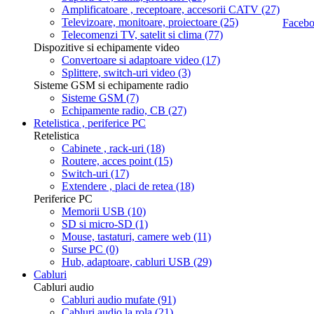
Amplificatoare , receptoare, accesorii CATV
(27)
Televizoare, monitoare, proiectoare
(25)
Telecomenzi TV, satelit si clima
(77)
Dispozitive si echipamente video
Convertoare si adaptoare video
(17)
Splittere, switch-uri video
(3)
Sisteme GSM si echipamente radio
Sisteme GSM
(7)
Echipamente radio, CB
(27)
Retelistica , periferice PC
Retelistica
Cabinete , rack-uri
(18)
Routere, acces point
(15)
Switch-uri
(17)
Extendere , placi de retea
(18)
Periferice PC
Memorii USB
(10)
SD si micro-SD
(1)
Mouse, tastaturi, camere web
(11)
Surse PC
(0)
Hub, adaptoare, cabluri USB
(29)
Cabluri
Cabluri audio
Cabluri audio mufate
(91)
Cabluri audio la rola
(21)