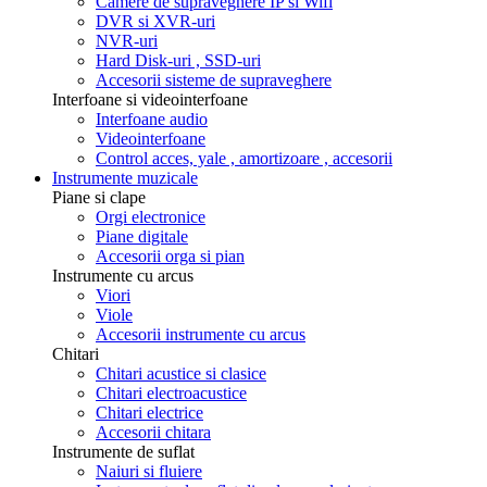
Camere de supraveghere IP si Wifi
DVR si XVR-uri
NVR-uri
Hard Disk-uri , SSD-uri
Accesorii sisteme de supraveghere
Interfoane si videointerfoane
Interfoane audio
Videointerfoane
Control acces, yale , amortizoare , accesorii
Instrumente muzicale
Piane si clape
Orgi electronice
Piane digitale
Accesorii orga si pian
Instrumente cu arcus
Viori
Viole
Accesorii instrumente cu arcus
Chitari
Chitari acustice si clasice
Chitari electroacustice
Chitari electrice
Accesorii chitara
Instrumente de suflat
Naiuri si fluiere