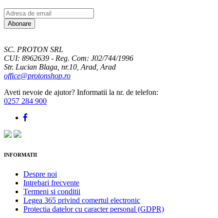
Adresa
de
Abonare
email
SC. PROTON SRL
CUI: 8962639 - Reg. Com: J02/744/1996
Str. Lucian Blaga, nr.10, Arad, Arad
office@protonshop.ro
Aveti nevoie de ajutor? Informatii la nr. de telefon:
0257 284 900
INFORMATII
Despre noi
Intrebari frecvente
Termeni si conditii
Legea 365 privind comertul electronic
Protectia datelor cu caracter personal (GDPR)