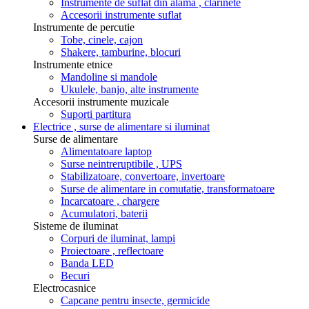
Instrumente de suflat din alama , clarinete
Accesorii instrumente suflat
Instrumente de percutie
Tobe, cinele, cajon
Shakere, tamburine, blocuri
Instrumente etnice
Mandoline si mandole
Ukulele, banjo, alte instrumente
Accesorii instrumente muzicale
Suporti partitura
Electrice , surse de alimentare si iluminat
Surse de alimentare
Alimentatoare laptop
Surse neintreruptibile , UPS
Stabilizatoare, convertoare, invertoare
Surse de alimentare in comutatie, transformatoare
Incarcatoare , chargere
Acumulatori, baterii
Sisteme de iluminat
Corpuri de iluminat, lampi
Proiectoare , reflectoare
Banda LED
Becuri
Electrocasnice
Capcane pentru insecte, germicide