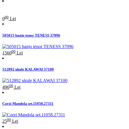
00
0
Lei
505015 banjo tenor TENESS 37096
00
1560
Lei
512892 ukule KALAWAI 37100
00
496
Lei
Corzi Mandola set.11058.27311
00
25
Lei