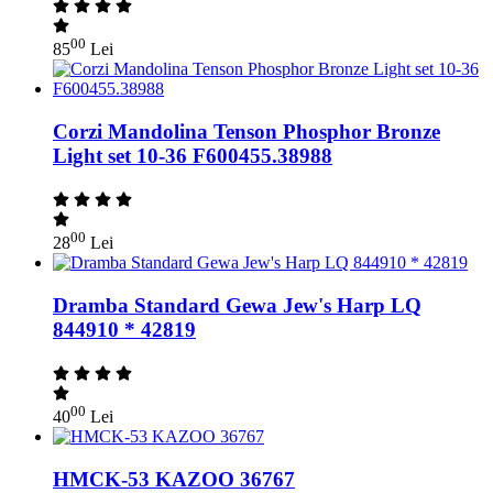
00
85
Lei
Corzi Mandolina Tenson Phosphor Bronze
Light set 10-36 F600455.38988
00
28
Lei
Dramba Standard Gewa Jew's Harp LQ
844910 * 42819
00
40
Lei
HMCK-53 KAZOO 36767