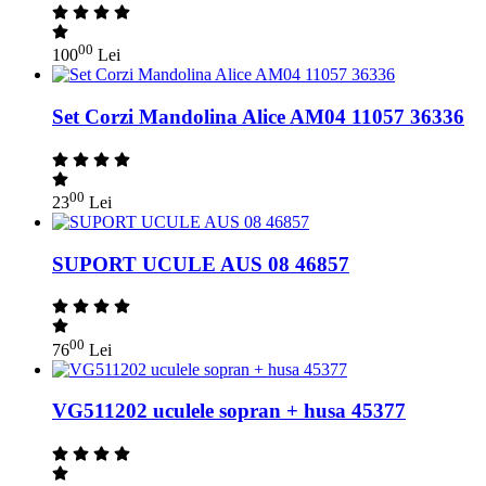
00
100
Lei
Set Corzi Mandolina Alice AM04 11057 36336
00
23
Lei
SUPORT UCULE AUS 08 46857
00
76
Lei
VG511202 uculele sopran + husa 45377