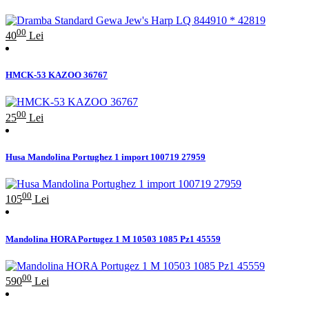
00
40
Lei
HMCK-53 KAZOO 36767
00
25
Lei
Husa Mandolina Portughez 1 import 100719 27959
00
105
Lei
Mandolina HORA Portugez 1 M 10503 1085 Pz1 45559
00
590
Lei