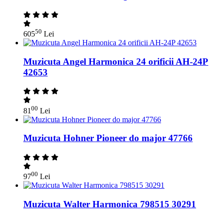
50
605
Lei
Muzicuta Angel Harmonica 24 orificii AH-24P
42653
00
81
Lei
Muzicuta Hohner Pioneer do major 47766
00
97
Lei
Muzicuta Walter Harmonica 798515 30291