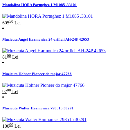
Mandolina HORA Portughez 1 M1085 .33101
50
605
Lei
Muzicuta Angel Harmonica 24 orificii AH-24P 42653
00
81
Lei
Muzicuta Hohner Pioneer do major 47766
00
97
Lei
Muzicuta Walter Harmonica 798515 30291
00
100
Lei