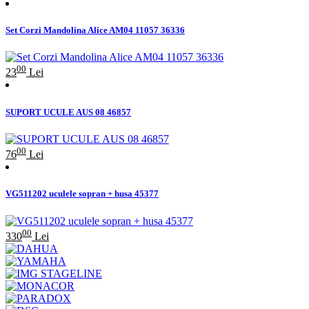
Set Corzi Mandolina Alice AM04 11057 36336
00
23
Lei
SUPORT UCULE AUS 08 46857
00
76
Lei
VG511202 uculele sopran + husa 45377
00
330
Lei