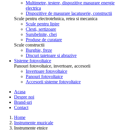
Multimetre, testere, dispozitive masurare energie
electrica
Dispozitive de masurare lacatuserie, constructii
Scule pentru electrotehnica, retea si mecanica
Scule pentru lipire
Clesti, sertizoare
Surubelnite, chei
Produse de curatare
Scule constructii
Burghie, freze
Discuri taietoare si abrazive
Sisteme fotovoltaice
Panouri fotovoltaice, invertoare, accesorii
Invertoare fotovoltaice
Panouri fotovoltaice
Accesorii sisteme fotovoltaice
Acasa
Despre noi
Brand-uri
Contact
Home
Instrumente muzicale
Instrumente etnice