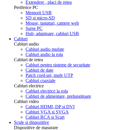
Extendere , placi de retea
Periferice PC
Memorii USB
SD si micro-SD
Mouse, tastaturi, camere web
Surse PC
Hub, adaptoare, cabluri USB
Cabluri
Cabluri audio
Cabluri audio mufate
Cabluri audio la rola
Cabluri de retea
Cabluri pentru sisteme de securitate
Cabluri de date
Patch cord-uri, mufe UTP
Cabluri coaxiale
Cabluri electrice
Cabluri electrice la rola
Cabluri de alimentare, prelungitoare
Cabluri video
Cabluri HDMI, DP si DVI
Cabluri VGA si SVGA
Cabluri RCA si Scart
Scule si dispozitive
Dispozitive de masurare