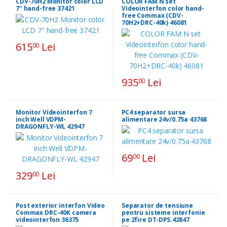
CDV-70H2 Monitor color LCD
COLOR FAM N set
7" hand-free 37421
Videointerfon color hand-
free Commax (CDV-
70H2+DRC-40k) 46081
615
Lei
00
935
Lei
00
Monitor Videointerfon 7
PC4 separator sursa
inch Well VDPM-
alimentare 24v/0.75a 43768
DRAGONFLY-WL 42947
69
Lei
00
329
Lei
00
Post exterior interfon Video
Separator de tensiune
Commax DRC-40K camera
pentru sisteme interfonie
videointerfon 36375
pe 2fire DT-DPS.42847