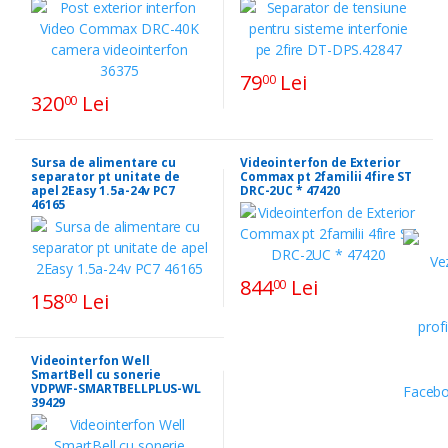
79
Lei
00
320
Lei
00
Sursa de alimentare cu
Videointerfon de Exterior
separator pt unitate de
Commax pt 2familii 4fire ST
apel 2Easy 1.5a-24v PC7
DRC-2UC * 47420
46165
844
Lei
00
158
Lei
00
Videointerfon Well
SmartBell cu sonerie
VDPWF-SMARTBELLPLUS-WL
39429