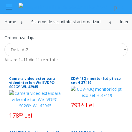
Audio
Home
Sisteme de securitate si automatizari
Interf
Sisteme de securitate si
automatizari
Ordoneaza dupa:
Instrumente muzicale
Electrice , surse de alimentare si
iluminat
Afisare 1–11 din 11 rezultate
Televiziune , CATV , video , radio si
GSM
Camera video exterioara
CDV-43Q monitor lcd pt eco
Retelistica , periferice PC
videointerfon Well VDPC-
set H 37419
S02GY-WL 42945
Cabluri
Scule si dispozitive
793
Lei
00
Sisteme fotovoltaice
178
Lei
00