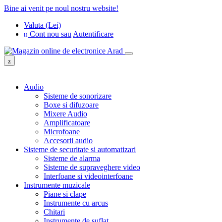
Bine ai venit pe noul nostru website!
Valuta (Lei)
Cont nou
sau
Autentificare
Audio
Sisteme de sonorizare
Boxe si difuzoare
Mixere Audio
Amplificatoare
Microfoane
Accesorii audio
Sisteme de securitate si automatizari
Sisteme de alarma
Sisteme de supraveghere video
Interfoane si videointerfoane
Instrumente muzicale
Piane si clape
Instrumente cu arcus
Chitari
Instrumente de suflat