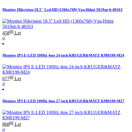
Monitor Hikvision 18.5'' Led HD (1366x768) Vga,Hdmi 5019qe-b 48163
00
458
Lei
Monitor IPS E-LED 100Hz 4ms 24 inch KRUGER&MATZ KM0198-M24
00
677
Lei
Monitor IPS E-LED 100Hz 4ms 27 inch KRUGER&MATZ KM0199-M27
00
868
Lei