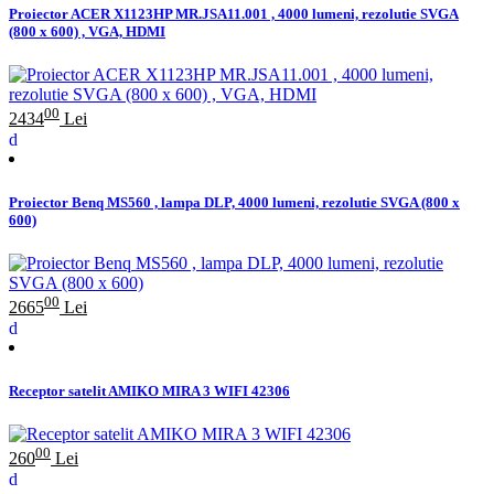
Proiector ACER X1123HP MR.JSA11.001 , 4000 lumeni, rezolutie SVGA
(800 x 600) , VGA, HDMI
00
2434
Lei
Proiector Benq MS560 , lampa DLP, 4000 lumeni, rezolutie SVGA (800 x
600)
00
2665
Lei
Receptor satelit AMIKO MIRA 3 WIFI 42306
00
260
Lei