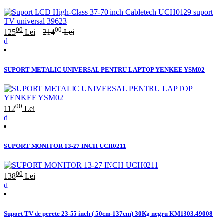
00
00
125
Lei
214
Lei
SUPORT METALIC UNIVERSAL PENTRU LAPTOP YENKEE YSM02
00
112
Lei
SUPORT MONITOR 13-27 INCH UCH0211
00
138
Lei
Suport TV de perete 23-55 inch ( 50cm-137cm) 30Kg negru KM1303.49008