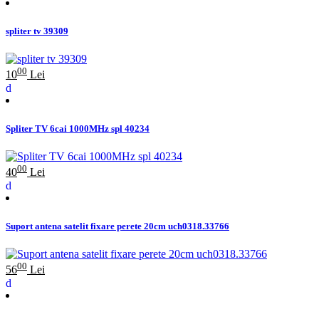
spliter tv 39309
00
10
Lei
Spliter TV 6cai 1000MHz spl 40234
00
40
Lei
Suport antena satelit fixare perete 20cm uch0318.33766
00
56
Lei