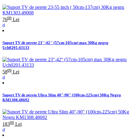
00
76
Lei
Suport TV de perete 23''-42'' (57cm-105cm) max 30Kg negru
Uch0201.43133
00
58
Lei
Suport TV de perete Ultra Slim 40"-90" (100cm-225cm) 50Kg Negru
KM1308.48692
00
183
Lei