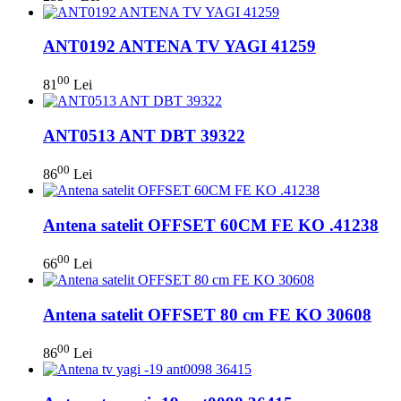
ANT0192 ANTENA TV YAGI 41259
00
81
Lei
ANT0513 ANT DBT 39322
00
86
Lei
Antena satelit OFFSET 60CM FE KO .41238
00
66
Lei
Antena satelit OFFSET 80 cm FE KO 30608
00
86
Lei