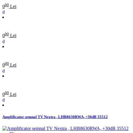
00
0
Lei
00
0
Lei
00
0
Lei
00
0
Lei
Amplificator semnal TV Nextra , LHB8630RWA, +30dB 35512