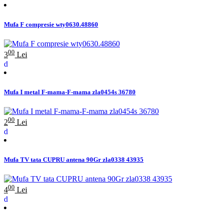
Mufa F compresie wty0630.48860
00
3
Lei
Mufa I metal F-mama-F-mama zla0454s 36780
00
2
Lei
Mufa TV tata CUPRU antena 90Gr zla0338 43935
00
4
Lei