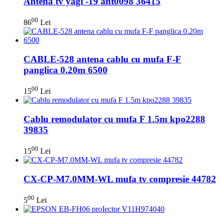
Antena tv yagi -19 ant0098 36415
00
86
Lei
CABLE-528 antena cablu cu mufa F-F
panglica 0.20m 6500
00
15
Lei
Cablu remodulator cu mufa F 1.5m kpo2288
39835
00
15
Lei
CX-CP-M7.0MM-WL mufa tv compresie 44782
00
5
Lei