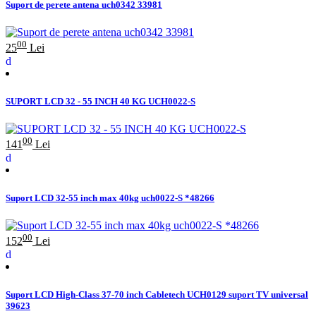
Suport de perete antena uch0342 33981
00
25
Lei
SUPORT LCD 32 - 55 INCH 40 KG UCH0022-S
00
141
Lei
Suport LCD 32-55 inch max 40kg uch0022-S *48266
00
152
Lei
Suport LCD High-Class 37-70 inch Cabletech UCH0129 suport TV universal
39623