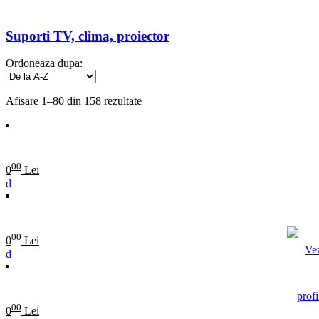
Suporti TV, clima, proiector
Ordoneaza dupa:
Afisare 1–80 din 158 rezultate
00
0
Lei
00
0
Lei
00
0
Lei