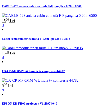
CABLE-528 antena cablu cu mufa F-F panglica 0.20m 6500
00
15
Lei
Cablu remodulator cu mufa F 1.5m kpo2288 39835
00
15
Lei
CX-CP-M7.0MM-WL mufa tv compresie 44782
00
5
Lei
EPSON EB-FH06 proIector V11H974040