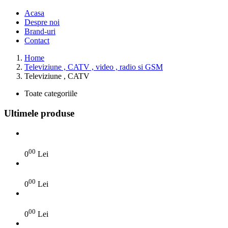
Acasa
Despre noi
Brand-uri
Contact
Home
Televiziune , CATV , video , radio si GSM
Televiziune , CATV
Toate categoriile
Ultimele produse
00
0
Lei
00
0
Lei
00
0
Lei