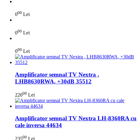
00
0
Lei
00
0
Lei
00
0
Lei
Amplificator semnal TV Nextra ,
LHB8630RWA, +30dB 35512
00
220
Lei
Amplificator semnal TV Nextra LH-8360RA cu
cale inversa 44634
00
235
Lei