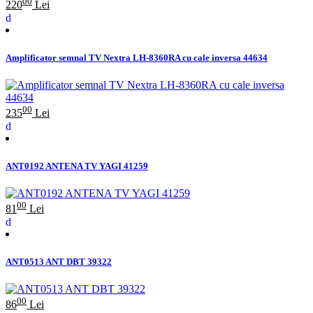
00
220
Lei
Amplificator semnal TV Nextra LH-8360RA cu cale inversa 44634
00
235
Lei
ANT0192 ANTENA TV YAGI 41259
00
81
Lei
ANT0513 ANT DBT 39322
00
86
Lei