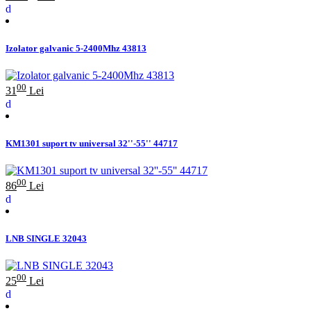
Izolator galvanic 5-2400Mhz 43813
00
31
Lei
KM1301 suport tv universal 32''-55'' 44717
00
86
Lei
LNB SINGLE 32043
00
25
Lei