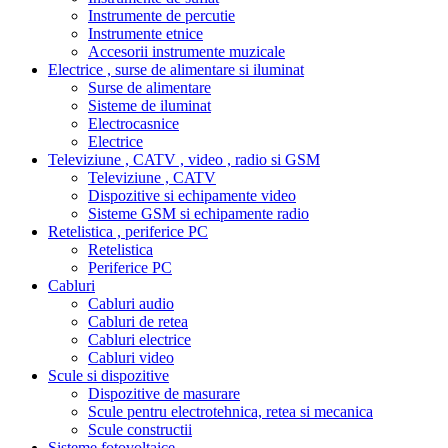
Instrumente de percutie
Instrumente etnice
Accesorii instrumente muzicale
Electrice , surse de alimentare si iluminat
Surse de alimentare
Sisteme de iluminat
Electrocasnice
Electrice
Televiziune , CATV , video , radio si GSM
Televiziune , CATV
Dispozitive si echipamente video
Sisteme GSM si echipamente radio
Retelistica , periferice PC
Retelistica
Periferice PC
Cabluri
Cabluri audio
Cabluri de retea
Cabluri electrice
Cabluri video
Scule si dispozitive
Dispozitive de masurare
Scule pentru electrotehnica, retea si mecanica
Scule constructii
Sisteme fotovoltaice