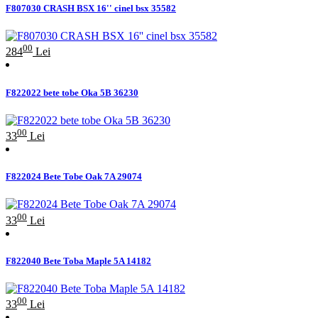
F807030 CRASH BSX 16'' cinel bsx 35582
00
284
Lei
F822022 bete tobe Oka 5B 36230
00
33
Lei
F822024 Bete Tobe Oak 7A 29074
00
33
Lei
F822040 Bete Toba Maple 5A 14182
00
33
Lei