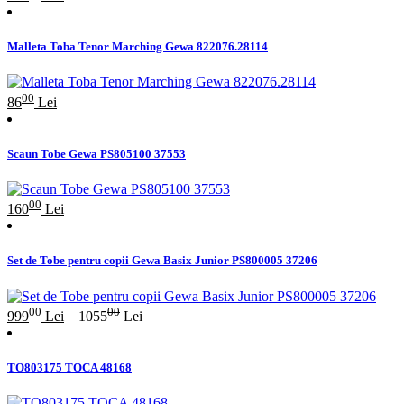
Malleta Toba Tenor Marching Gewa 822076.28114
00
86
Lei
Scaun Tobe Gewa PS805100 37553
00
160
Lei
Set de Tobe pentru copii Gewa Basix Junior PS800005 37206
00
00
999
Lei
1055
Lei
TO803175 TOCA 48168