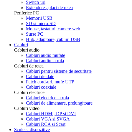
Switch-uri
Extendere , placi de retea
Periferice PC
Memorii USB
SD si micro-SD
Mouse, tastaturi, camere web
Surse PC
Hub, adaptoare, cabluri USB
Cabluri
Cabluri audio
Cabluri audio mufate
Cabluri audio la rola
Cabluri de retea
Cabluri pentru sisteme de securitate
Cabluri de date
Patch cord-uri, mufe UTP
Cabluri coaxiale
Cabluri electrice
Cabluri electrice la rola
Cabluri de alimentare, prelungitoare
Cabluri video
Cabluri HDMI, DP si DVI
Cabluri VGA si SVGA
Cabluri RCA si Scart
Scule si dispozitive