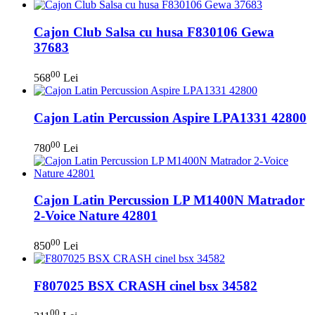
Cajon Club Salsa cu husa F830106 Gewa
37683
00
568
Lei
Cajon Latin Percussion Aspire LPA1331 42800
00
780
Lei
Cajon Latin Percussion LP M1400N Matrador
2-Voice Nature 42801
00
850
Lei
F807025 BSX CRASH cinel bsx 34582
00