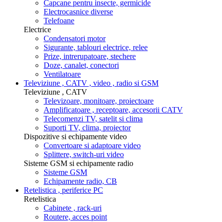
Capcane pentru insecte, germicide
Electrocasnice diverse
Telefoane
Electrice
Condensatori motor
Sigurante, tablouri electrice, relee
Prize, intrerupatoare, stechere
Doze, canalet, conectori
Ventilatoare
Televiziune , CATV , video , radio si GSM
Televiziune , CATV
Televizoare, monitoare, proiectoare
Amplificatoare , receptoare, accesorii CATV
Telecomenzi TV, satelit si clima
Suporti TV, clima, proiector
Dispozitive si echipamente video
Convertoare si adaptoare video
Splittere, switch-uri video
Sisteme GSM si echipamente radio
Sisteme GSM
Echipamente radio, CB
Retelistica , periferice PC
Retelistica
Cabinete , rack-uri
Routere, acces point