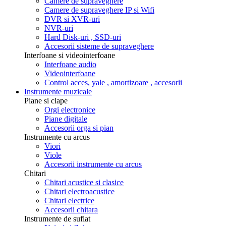
Camere de supraveghere
Camere de supraveghere IP si Wifi
DVR si XVR-uri
NVR-uri
Hard Disk-uri , SSD-uri
Accesorii sisteme de supraveghere
Interfoane si videointerfoane
Interfoane audio
Videointerfoane
Control acces, yale , amortizoare , accesorii
Instrumente muzicale
Piane si clape
Orgi electronice
Piane digitale
Accesorii orga si pian
Instrumente cu arcus
Viori
Viole
Accesorii instrumente cu arcus
Chitari
Chitari acustice si clasice
Chitari electroacustice
Chitari electrice
Accesorii chitara
Instrumente de suflat