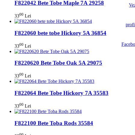
F822042 Bete Tobe Maple 7A 29258
00
33
Lei
F822060 bete tobe Hickory 5A 36854
00
33
Lei
F8220620 Bete Tobe Oak 5A 29075
00
33
Lei
F822064 Bete Tobe Hickory 7A 35583
00
33
Lei
F822100 Bete Toba Rods 35584
00