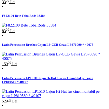
00
33
Lei
F822100 Bete Toba Rods 35584
00
83
Lei
Latin Percussion Brushes Cajon LP-CCB Gewa LP870090 * 40675
00
159
Lei
Latin Percussion LP1510 Cajon Hi-Hat fus cinel montabil pe cajon
LP819560 * 40107
00
529
Lei