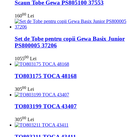
Scaun Tobe Gewa PS805100 37553
00
160
Lei
Set de Tobe pentru copii Gewa Basix Junior
PS800005 37206
00
1055
Lei
TO803175 TOCA 48168
00
305
Lei
TO803199 TOCA 43407
00
305
Lei
TO803211 TOCA 43411