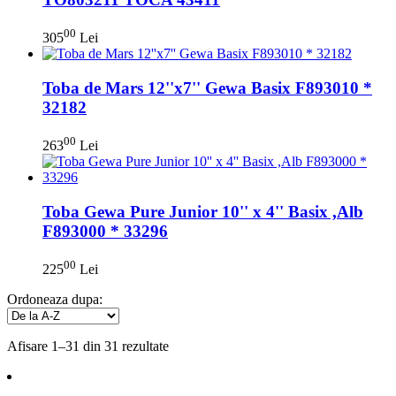
00
305
Lei
Toba de Mars 12''x7'' Gewa Basix F893010 *
32182
00
263
Lei
Toba Gewa Pure Junior 10'' x 4'' Basix ,Alb
F893000 * 33296
00
225
Lei
Ordoneaza dupa:
Afisare 1–31 din 31 rezultate