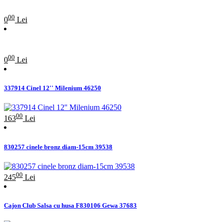
00
0
Lei
00
0
Lei
337914 Cinel 12'' Milenium 46250
00
163
Lei
830257 cinele bronz diam-15cm 39538
00
245
Lei
Cajon Club Salsa cu husa F830106 Gewa 37683