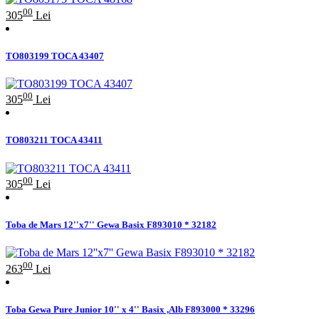
00
305
Lei
TO803199 TOCA 43407
00
305
Lei
TO803211 TOCA 43411
00
305
Lei
Toba de Mars 12''x7'' Gewa Basix F893010 * 32182
00
263
Lei
Toba Gewa Pure Junior 10'' x 4'' Basix ,Alb F893000 * 33296