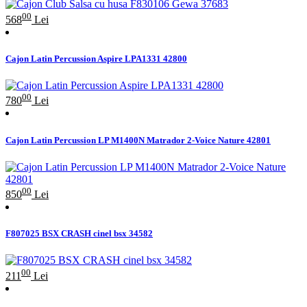
00
568
Lei
Cajon Latin Percussion Aspire LPA1331 42800
00
780
Lei
Cajon Latin Percussion LP M1400N Matrador 2-Voice Nature 42801
00
850
Lei
F807025 BSX CRASH cinel bsx 34582
00
211
Lei