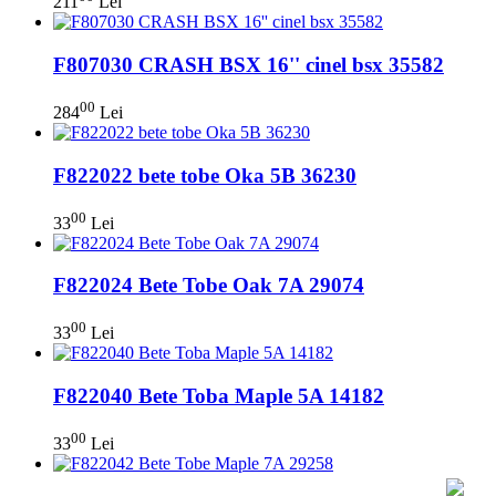
211
Lei
F807030 CRASH BSX 16'' cinel bsx 35582
00
284
Lei
F822022 bete tobe Oka 5B 36230
00
33
Lei
F822024 Bete Tobe Oak 7A 29074
00
33
Lei
F822040 Bete Toba Maple 5A 14182
00
33
Lei