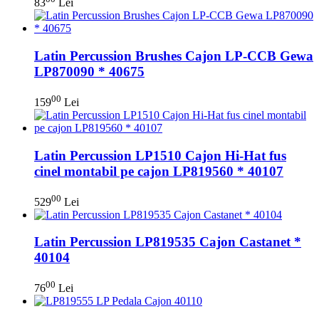
83
Lei
Latin Percussion Brushes Cajon LP-CCB Gewa
LP870090 * 40675
00
159
Lei
Latin Percussion LP1510 Cajon Hi-Hat fus
cinel montabil pe cajon LP819560 * 40107
00
529
Lei
Latin Percussion LP819535 Cajon Castanet *
40104
00
76
Lei