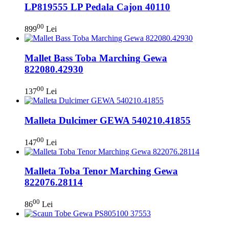
LP819555 LP Pedala Cajon 40110
00
899
Lei
Mallet Bass Toba Marching Gewa
822080.42930
00
137
Lei
Malleta Dulcimer GEWA 540210.41855
00
147
Lei
Malleta Toba Tenor Marching Gewa
822076.28114
00
86
Lei