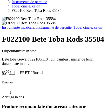
Instrumente de percutie
Tobe, cinele, cajon
F822100 Bete Toba Rods 35584
Instrumente muzicale
,
Instrumente de percutie
,
Tobe, cinele, cajon
F822100 Bete Toba Rods 35584
Disponibilitate:
In stoc
Bete toba Gewa F822100/110 , din bambus , maner de lemn ,
durabilitate mare .
00
83
Lei
PRET / Bucată
Cantitate
Adauga in cos
Produse recomandate din aceeasi categorie