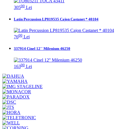
00
305
Lei
Latin Percussion LP819535 Cajon Castanet * 40104
00
76
Lei
337914 Cinel 12'' Milenium 46250
00
163
Lei