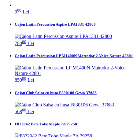
00
0
Lei
Cajon Latin Percussion Aspire LPA1331 42800
00
780
Lei
Cajon Latin Percussion LP M1400N Matrador 2-Voice Nature 42801
00
850
Lei
Cajon Club Salsa cu husa F830106 Gewa 37683
00
568
Lei
F822042 Bete Tobe Maple 7A 29258