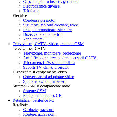
Capcane pentru insecte, germicide
Electrocasnice diverse
Telefoane
Electrice
Condensatori motor
Sigurante, tablouri electrice, relee
Prize, intrerupatoare, stechere
Doze, canalet, conectori
Ventilatoare
Televiziune , CATV , video , radio si GSM
Televiziune , CATV
Televizoare, monitoare, proiectoare
Amplificatoare , receptoare, accesorii CATV
Telecomenzi TV, satelit si clima
Suporti TV, clima, proiector
Dispozitive si echipamente video
Convertoare si adaptoare video
Splittere, switch-uri video
Sisteme GSM si echipamente radio
Sisteme GSM
Echipamente radio, CB
Retelistica , periferice PC
Retelistica
Cabinete , rack-uri
Routere, acces point