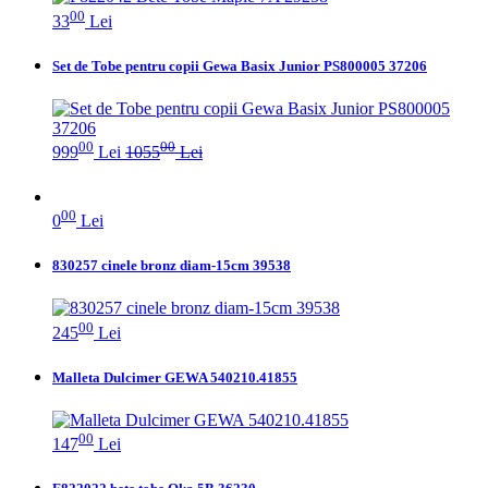
00
33
Lei
Set de Tobe pentru copii Gewa Basix Junior PS800005 37206
00
00
999
Lei
1055
Lei
00
0
Lei
830257 cinele bronz diam-15cm 39538
00
245
Lei
Malleta Dulcimer GEWA 540210.41855
00
147
Lei