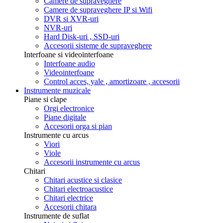
Camere de supraveghere
Camere de supraveghere IP si Wifi
DVR si XVR-uri
NVR-uri
Hard Disk-uri , SSD-uri
Accesorii sisteme de supraveghere
Interfoane si videointerfoane
Interfoane audio
Videointerfoane
Control acces, yale , amortizoare , accesorii
Instrumente muzicale
Piane si clape
Orgi electronice
Piane digitale
Accesorii orga si pian
Instrumente cu arcus
Viori
Viole
Accesorii instrumente cu arcus
Chitari
Chitari acustice si clasice
Chitari electroacustice
Chitari electrice
Accesorii chitara
Instrumente de suflat