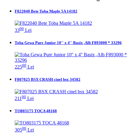
F822040 Bete Toba Maple 5A 14182
00
33
Lei
Toba Gewa Pure Junior 10'' x 4'' Basix ,Alb F893000 * 33296
00
225
Lei
F807025 BSX CRASH cinel bsx 34582
00
211
Lei
TO803175 TOCA 48168
00
305
Lei