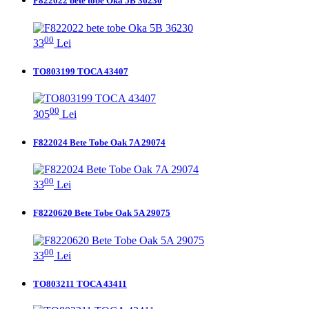
F822022 bete tobe Oka 5B 36230
00
33
Lei
TO803199 TOCA 43407
00
305
Lei
F822024 Bete Tobe Oak 7A 29074
00
33
Lei
F8220620 Bete Tobe Oak 5A 29075
00
33
Lei
TO803211 TOCA 43411