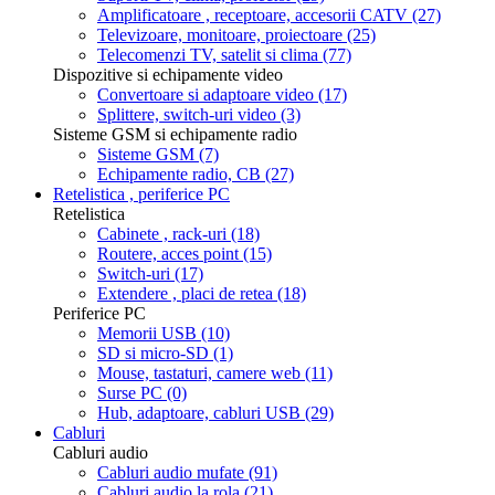
Amplificatoare , receptoare, accesorii CATV
(27)
Televizoare, monitoare, proiectoare
(25)
Telecomenzi TV, satelit si clima
(77)
Dispozitive si echipamente video
Convertoare si adaptoare video
(17)
Splittere, switch-uri video
(3)
Sisteme GSM si echipamente radio
Sisteme GSM
(7)
Echipamente radio, CB
(27)
Retelistica , periferice PC
Retelistica
Cabinete , rack-uri
(18)
Routere, acces point
(15)
Switch-uri
(17)
Extendere , placi de retea
(18)
Periferice PC
Memorii USB
(10)
SD si micro-SD
(1)
Mouse, tastaturi, camere web
(11)
Surse PC
(0)
Hub, adaptoare, cabluri USB
(29)
Cabluri
Cabluri audio
Cabluri audio mufate
(91)
Cabluri audio la rola
(21)