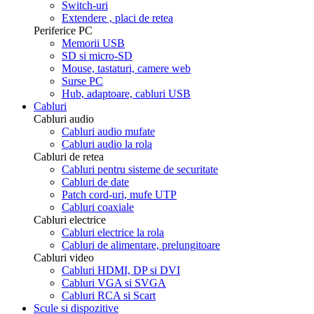
Switch-uri
Extendere , placi de retea
Periferice PC
Memorii USB
SD si micro-SD
Mouse, tastaturi, camere web
Surse PC
Hub, adaptoare, cabluri USB
Cabluri
Cabluri audio
Cabluri audio mufate
Cabluri audio la rola
Cabluri de retea
Cabluri pentru sisteme de securitate
Cabluri de date
Patch cord-uri, mufe UTP
Cabluri coaxiale
Cabluri electrice
Cabluri electrice la rola
Cabluri de alimentare, prelungitoare
Cabluri video
Cabluri HDMI, DP si DVI
Cabluri VGA si SVGA
Cabluri RCA si Scart
Scule si dispozitive