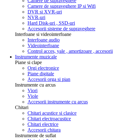
Camere de supraveghere
Camere de supraveghere IP si Wifi
DVR si XVR-uri
NVR-uri
Hard Disk-uri , SSD-uri
Accesorii sisteme de supraveghere
Interfoane si videointerfoane
Interfoane audio
Videointerfoane
Control acces, yale , amortizoare , accesorii
Instrumente muzicale
Piane si clape
Orgi electronice
Piane digitale
Accesorii orga si pian
Instrumente cu arcus
Viori
Viole
Accesorii instrumente cu arcus
Chitari
Chitari acustice si clasice
Chitari electroacustice
Chitari electrice
Accesorii chitara
Instrumente de suflat