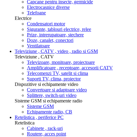
Capcane pentru insecte, germicide
Electrocasnice diverse
Telefoane
Electrice
Condensatori motor
Sigurante, tablouri electrice, relee
Prize, intrerupatoare, stechere
Doze, canalet, conectori
Ventilatoare
Televiziune , CATV , video , radio si GSM
Televiziune , CATV
Televizoare, monitoare, proiectoare
Amplificatoare , receptoare, accesorii CATV
Telecomenzi TV, satelit si clima
Suporti TV, clima, proiector
Dispozitive si echipamente video
Convertoare si adaptoare video
Splittere, switch-uri video
Sisteme GSM si echipamente radio
Sisteme GSM
Echipamente radio, CB
Retelistica , periferice PC
Retelistica
Cabinete , rack-uri
Routere, acces point