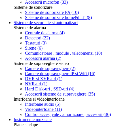
Accesorii microfon
(33)
Sisteme de sonorizare
Sisteme de sonorizare PA
(10)
Sisteme de sonorizare home&hi-fi
(8)
Sisteme de securitate si automatizari
Sisteme de alarma
Centrale de alarma
(4)
Detectori
(22)
Tastaturi
(3)
Sirene
(6)
Comunicatoare , module , telecomenzi
(10)
Accesorii alarma
(2)
Sisteme de supraveghere video
Camere de supraveghere
(2)
Camere de supraveghere IP si Wifi
(16)
DVR si XVR-uri
(1)
NVR-uri
(1)
Hard Disk-uri , SSD-uri
(4)
Accesorii sisteme de supraveghere
(35)
Interfoane si videointerfoane
Interfoane audio
(5)
Videointerfoane
(11)
Control acces, yale , amortizoare , accesorii
(36)
Instrumente muzicale
Piane si clape