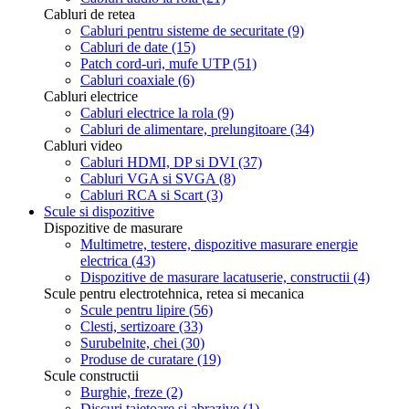
Cabluri de retea
Cabluri pentru sisteme de securitate
(9)
Cabluri de date
(15)
Patch cord-uri, mufe UTP
(51)
Cabluri coaxiale
(6)
Cabluri electrice
Cabluri electrice la rola
(9)
Cabluri de alimentare, prelungitoare
(34)
Cabluri video
Cabluri HDMI, DP si DVI
(37)
Cabluri VGA si SVGA
(8)
Cabluri RCA si Scart
(3)
Scule si dispozitive
Dispozitive de masurare
Multimetre, testere, dispozitive masurare energie
electrica
(43)
Dispozitive de masurare lacatuserie, constructii
(4)
Scule pentru electrotehnica, retea si mecanica
Scule pentru lipire
(56)
Clesti, sertizoare
(33)
Surubelnite, chei
(30)
Produse de curatare
(19)
Scule constructii
Burghie, freze
(2)
Discuri taietoare si abrazive
(1)