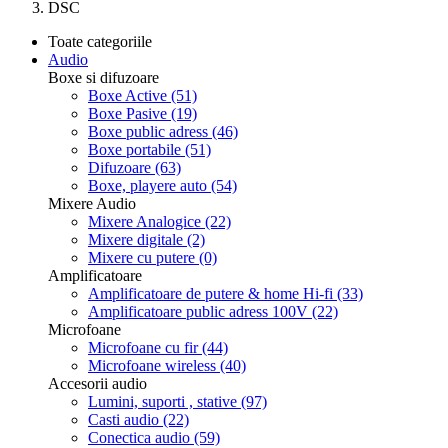
DSC
Toate categoriile
Audio
Boxe si difuzoare
Boxe Active
(51)
Boxe Pasive
(19)
Boxe public adress
(46)
Boxe portabile
(51)
Difuzoare
(63)
Boxe, playere auto
(54)
Mixere Audio
Mixere Analogice
(22)
Mixere digitale
(2)
Mixere cu putere
(0)
Amplificatoare
Amplificatoare de putere & home Hi-fi
(33)
Amplificatoare public adress 100V
(22)
Microfoane
Microfoane cu fir
(44)
Microfoane wireless
(40)
Accesorii audio
Lumini, suporti , stative
(97)
Casti audio
(22)
Conectica audio
(59)