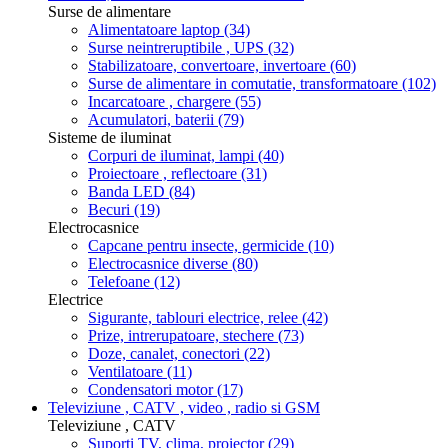
Surse de alimentare
Alimentatoare laptop
(34)
Surse neintreruptibile , UPS
(32)
Stabilizatoare, convertoare, invertoare
(60)
Surse de alimentare in comutatie, transformatoare
(102)
Incarcatoare , chargere
(55)
Acumulatori, baterii
(79)
Sisteme de iluminat
Corpuri de iluminat, lampi
(40)
Proiectoare , reflectoare
(31)
Banda LED
(84)
Becuri
(19)
Electrocasnice
Capcane pentru insecte, germicide
(10)
Electrocasnice diverse
(80)
Telefoane
(12)
Electrice
Sigurante, tablouri electrice, relee
(42)
Prize, intrerupatoare, stechere
(73)
Doze, canalet, conectori
(22)
Ventilatoare
(11)
Condensatori motor
(17)
Televiziune , CATV , video , radio si GSM
Televiziune , CATV
Suporti TV, clima, proiector
(29)