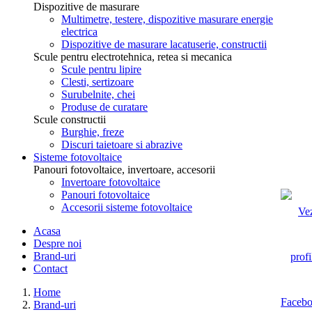
Dispozitive de masurare
Multimetre, testere, dispozitive masurare energie
electrica
Dispozitive de masurare lacatuserie, constructii
Scule pentru electrotehnica, retea si mecanica
Scule pentru lipire
Clesti, sertizoare
Surubelnite, chei
Produse de curatare
Scule constructii
Burghie, freze
Discuri taietoare si abrazive
Sisteme fotovoltaice
Panouri fotovoltaice, invertoare, accesorii
Invertoare fotovoltaice
Panouri fotovoltaice
Accesorii sisteme fotovoltaice
Acasa
Despre noi
Brand-uri
Contact
Home
Brand-uri