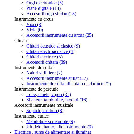
Orgi electronice
(5)
Piane digitale
(14)
Accesorii orga si pian
(18)
Instrumente cu arcus
Viori
(3)
Viole
(0)
Accesorii instrumente cu arcus
(25)
Chitari
Chitari acustice si clasice
(9)
Chitari electroacustice
(4)
Chitari electrice
(5)
Accesorii chitara
(39)
Instrumente de suflat
Naiuri si fluiere
(2)
Accesorii instrumente suflat
(27)
Instrumente de suflat din alama , clarinete
(5)
Instrumente de percutie
Tobe, cinele, cajon
(31)
Shakere, tamburine, blocuri
(16)
Accesorii instrumente muzicale
Suporti partitura
(8)
Instrumente etnice
Mandoline si mandole
(9)
Ukulele, banjo, alte instrumente
(9)
Electrice , surse de alimentare si iluminat