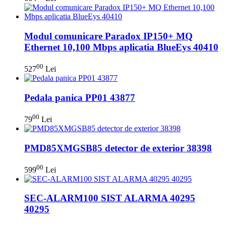
Modul comunicare Paradox IP150+ MQ
Ethernet 10,100 Mbps aplicatia BlueEys 40410
00
527
Lei
Pedala panica PP01 43877
00
79
Lei
PMD85XMGSB85 detector de exterior 38398
00
599
Lei
SEC-ALARM100 SIST ALARMA 40295
40295