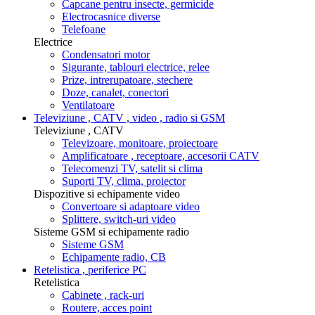
Capcane pentru insecte, germicide
Electrocasnice diverse
Telefoane
Electrice
Condensatori motor
Sigurante, tablouri electrice, relee
Prize, intrerupatoare, stechere
Doze, canalet, conectori
Ventilatoare
Televiziune , CATV , video , radio si GSM
Televiziune , CATV
Televizoare, monitoare, proiectoare
Amplificatoare , receptoare, accesorii CATV
Telecomenzi TV, satelit si clima
Suporti TV, clima, proiector
Dispozitive si echipamente video
Convertoare si adaptoare video
Splittere, switch-uri video
Sisteme GSM si echipamente radio
Sisteme GSM
Echipamente radio, CB
Retelistica , periferice PC
Retelistica
Cabinete , rack-uri
Routere, acces point