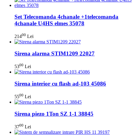
Set Telecomanda 4chanale +1telecomanda
4chanale U4HS elmes 35078
00
214
Lei
Sirena alarma STIM1209 22027
00
53
Lei
Sirena interior cu flash ad-103 45086
00
55
Lei
Sirena piezo 1Ton SZ 1-1 38845
00
37
Lei