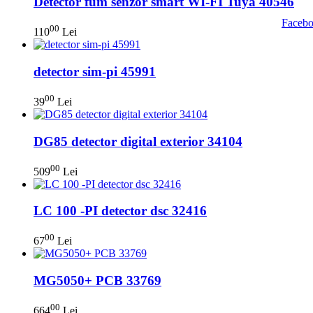
Detector fum senzor smart WI-FI Tuya 40546
00
110
Lei
detector sim-pi 45991
00
39
Lei
DG85 detector digital exterior 34104
00
509
Lei
LC 100 -PI detector dsc 32416
00
67
Lei
MG5050+ PCB 33769
00
664
Lei