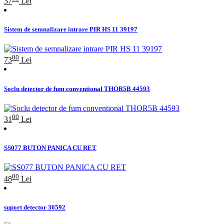
37
Lei
Sistem de semnalizare intrare PIR HS 11 39197
00
73
Lei
Soclu detector de fum conventional THOR5B 44593
00
31
Lei
SS077 BUTON PANICA CU RET
00
48
Lei
suport detector 36592