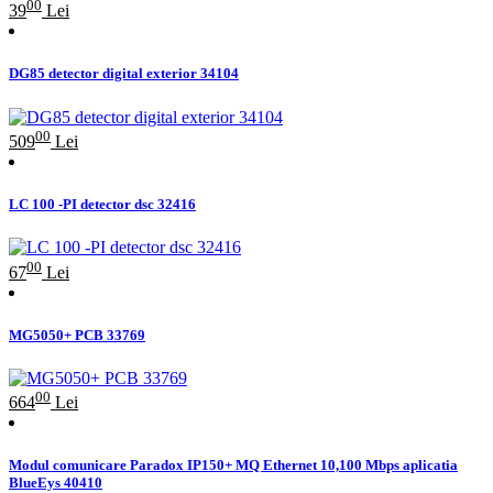
00
39
Lei
DG85 detector digital exterior 34104
00
509
Lei
LC 100 -PI detector dsc 32416
00
67
Lei
MG5050+ PCB 33769
00
664
Lei
Modul comunicare Paradox IP150+ MQ Ethernet 10,100 Mbps aplicatia
BlueEys 40410