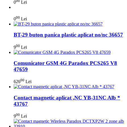
00
0
Lei
00
0
Lei
BT-29 buton panica plastic aplicat no/nc 36657
00
9
Lei
Comunicator GSM 4G Paradox PCS265 V8
47659
00
626
Lei
Contact magnetic aplicat ,NC YB-31NC Alb *
43767
00
9
Lei