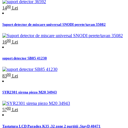
00
14
Lei
Suport detector de miscare universal SNODI perete/tavan 35082
00
16
Lei
suport detector SB85 41230
00
83
Lei
SYR2301 sirena piezo M20 34943
00
57
Lei
Tastatura LCD Paradox K35 ,32 zone 2 partitii ,StayD 40471