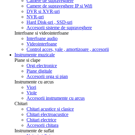
Camere de supraveghere
Camere de supraveghere IP si Wifi
DVR si XVR-uri
NVR-uri
Hard Disk-uri , SSD-uri
Accesorii sisteme de supraveghere
Interfoane si videointerfoane
Interfoane audio
Videointerfoane
Control acces, yale , amortizoare , accesorii
Instrumente muzicale
Piane si clape
Orgi electronice
Piane digitale
Accesorii orga si pian
Instrumente cu arcus
Viori
Viole
Accesorii instrumente cu arcus
Chitari
Chitari acustice si clasice
Chitari electroacustice
Chitari electrice
Accesorii chitara
Instrumente de suflat