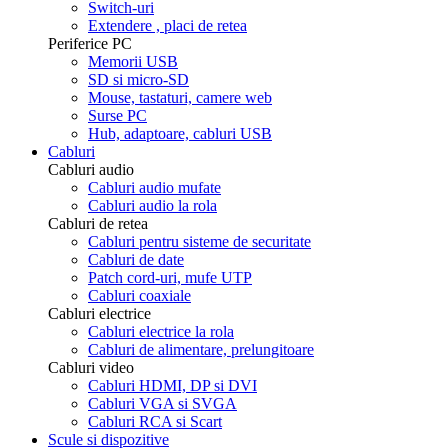
Switch-uri
Extendere , placi de retea
Periferice PC
Memorii USB
SD si micro-SD
Mouse, tastaturi, camere web
Surse PC
Hub, adaptoare, cabluri USB
Cabluri
Cabluri audio
Cabluri audio mufate
Cabluri audio la rola
Cabluri de retea
Cabluri pentru sisteme de securitate
Cabluri de date
Patch cord-uri, mufe UTP
Cabluri coaxiale
Cabluri electrice
Cabluri electrice la rola
Cabluri de alimentare, prelungitoare
Cabluri video
Cabluri HDMI, DP si DVI
Cabluri VGA si SVGA
Cabluri RCA si Scart
Scule si dispozitive