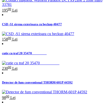
00
195
Lei
CSD -S1 sirena exterioara cu beckup 40477
00
158
Lei
cutie cu traf 20 35470
00
230
Lei
Detector de fum conventional THORM-601P 44592
00
98
Lei