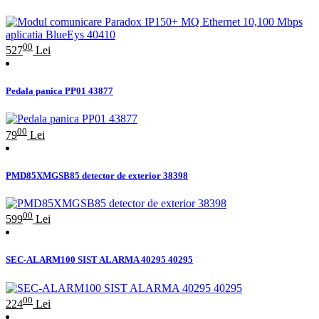
00
527
Lei
Pedala panica PP01 43877
00
79
Lei
PMD85XMGSB85 detector de exterior 38398
00
599
Lei
SEC-ALARM100 SIST ALARMA 40295 40295
00
224
Lei