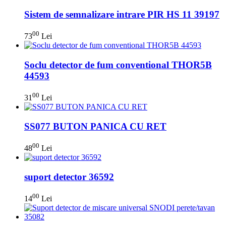
Sistem de semnalizare intrare PIR HS 11 39197
00
73
Lei
Soclu detector de fum conventional THOR5B
44593
00
31
Lei
SS077 BUTON PANICA CU RET
00
48
Lei
suport detector 36592
00
14
Lei