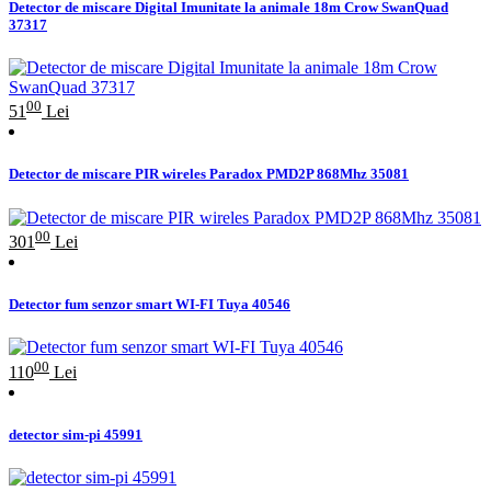
Detector de miscare Digital Imunitate la animale 18m Crow SwanQuad
37317
00
51
Lei
Detector de miscare PIR wireles Paradox PMD2P 868Mhz 35081
00
301
Lei
Detector fum senzor smart WI-FI Tuya 40546
00
110
Lei
detector sim-pi 45991