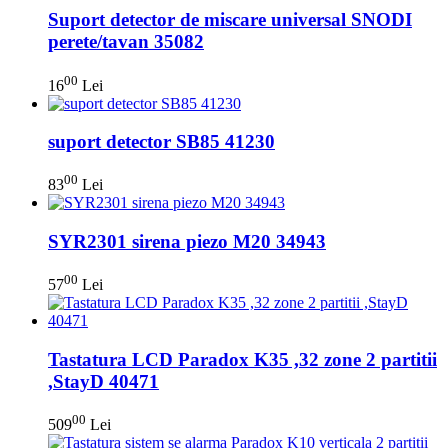
Suport detector de miscare universal SNODI
perete/tavan 35082
00
16
Lei
suport detector SB85 41230
00
83
Lei
SYR2301 sirena piezo M20 34943
00
57
Lei
Tastatura LCD Paradox K35 ,32 zone 2 partitii
,StayD 40471
00
509
Lei