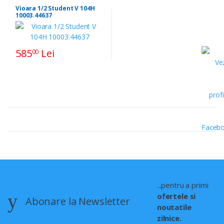
Vioara 1/2 Student V 104H
10003.44637
585
Lei
00
...pentru a primi
ofertele si
Abonare la Newsletter
noutatile
zilnice.