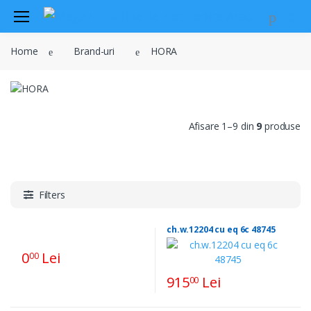
Audio
Home
Brand-uri
HORA
Sisteme de securitate si
automatizari
Instrumente muzicale
Electrice , surse de alimentare si
Afisare 1–9 din
9
produse
iluminat
Televiziune , CATV , video , radio si
GSM
Retelistica , periferice PC
Filters
Cabluri
ch.w.12204 cu eq 6c 48745
Scule si dispozitive
0
Lei
00
Sisteme fotovoltaice
915
Lei
00