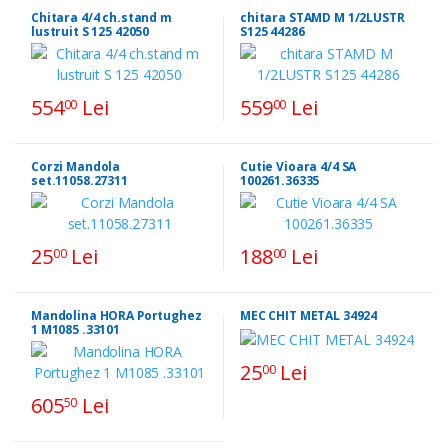
Chitara 4/4 ch.stand m
chitara STAMD M 1/2LUSTR
lustruit S 125 42050
S125 44286
554
Lei
559
Lei
00
00
Corzi Mandola
Cutie Vioara 4/4 SA
set.11058.27311
100261.36335
25
Lei
188
Lei
00
00
Mandolina HORA Portughez
MEC CHIT METAL 34924
1 M1085 .33101
25
Lei
00
605
Lei
50