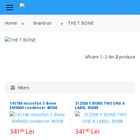
Audio
Home
Brand-uri
THE T BONE
Sisteme de securitate si
automatizari
Instrumente muzicale
Electrice , surse de alimentare si
Afisare 1–2 din
2
produse
iluminat
Televiziune , CATV , video , radio si
GSM
Retelistica , periferice PC
Filters
Cabluri
141186 microfon T-Bone
312558 T BONE TWS ONE A
EM9600 condenser 46508
LABEL 45688
Scule si dispozitive
Sisteme fotovoltaice
341
Lei
341
Lei
00
00