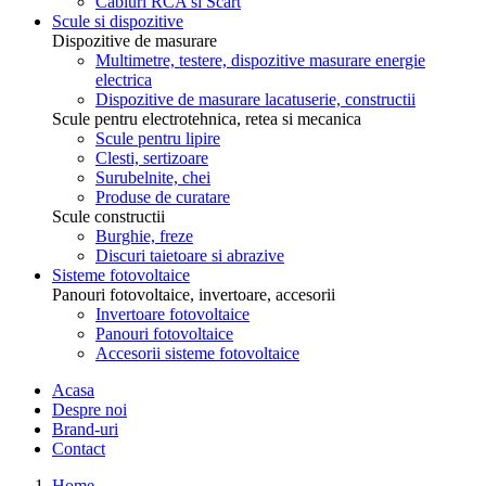
Cabluri RCA si Scart
Scule si dispozitive
Dispozitive de masurare
Multimetre, testere, dispozitive masurare energie
electrica
Dispozitive de masurare lacatuserie, constructii
Scule pentru electrotehnica, retea si mecanica
Scule pentru lipire
Clesti, sertizoare
Surubelnite, chei
Produse de curatare
Scule constructii
Burghie, freze
Discuri taietoare si abrazive
Sisteme fotovoltaice
Panouri fotovoltaice, invertoare, accesorii
Invertoare fotovoltaice
Panouri fotovoltaice
Accesorii sisteme fotovoltaice
Acasa
Despre noi
Brand-uri
Contact
Home