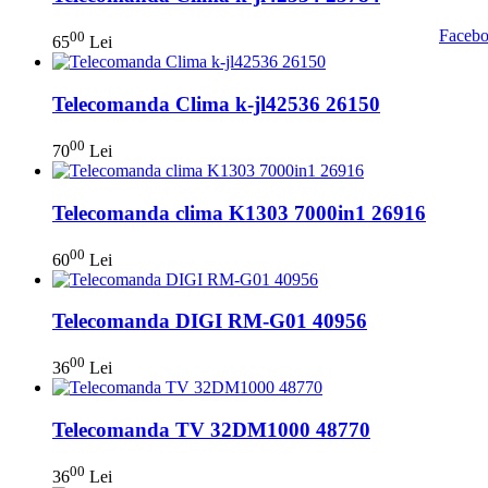
00
65
Lei
Telecomanda Clima k-jl42536 26150
00
70
Lei
Telecomanda clima K1303 7000in1 26916
00
60
Lei
Telecomanda DIGI RM-G01 40956
00
36
Lei
Telecomanda TV 32DM1000 48770
00
36
Lei