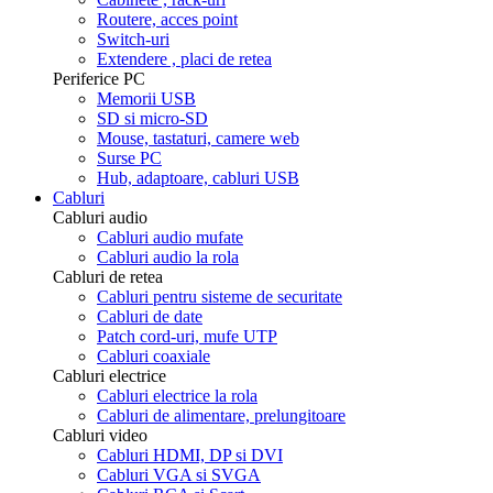
Routere, acces point
Switch-uri
Extendere , placi de retea
Periferice PC
Memorii USB
SD si micro-SD
Mouse, tastaturi, camere web
Surse PC
Hub, adaptoare, cabluri USB
Cabluri
Cabluri audio
Cabluri audio mufate
Cabluri audio la rola
Cabluri de retea
Cabluri pentru sisteme de securitate
Cabluri de date
Patch cord-uri, mufe UTP
Cabluri coaxiale
Cabluri electrice
Cabluri electrice la rola
Cabluri de alimentare, prelungitoare
Cabluri video
Cabluri HDMI, DP si DVI
Cabluri VGA si SVGA