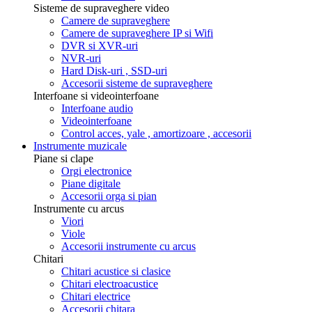
Sisteme de supraveghere video
Camere de supraveghere
Camere de supraveghere IP si Wifi
DVR si XVR-uri
NVR-uri
Hard Disk-uri , SSD-uri
Accesorii sisteme de supraveghere
Interfoane si videointerfoane
Interfoane audio
Videointerfoane
Control acces, yale , amortizoare , accesorii
Instrumente muzicale
Piane si clape
Orgi electronice
Piane digitale
Accesorii orga si pian
Instrumente cu arcus
Viori
Viole
Accesorii instrumente cu arcus
Chitari
Chitari acustice si clasice
Chitari electroacustice
Chitari electrice
Accesorii chitara