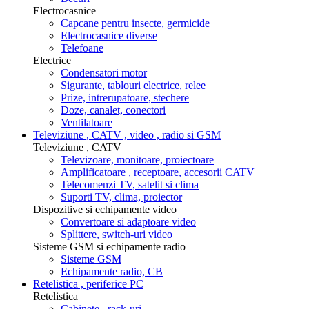
Electrocasnice
Capcane pentru insecte, germicide
Electrocasnice diverse
Telefoane
Electrice
Condensatori motor
Sigurante, tablouri electrice, relee
Prize, intrerupatoare, stechere
Doze, canalet, conectori
Ventilatoare
Televiziune , CATV , video , radio si GSM
Televiziune , CATV
Televizoare, monitoare, proiectoare
Amplificatoare , receptoare, accesorii CATV
Telecomenzi TV, satelit si clima
Suporti TV, clima, proiector
Dispozitive si echipamente video
Convertoare si adaptoare video
Splittere, switch-uri video
Sisteme GSM si echipamente radio
Sisteme GSM
Echipamente radio, CB
Retelistica , periferice PC
Retelistica
Cabinete , rack-uri