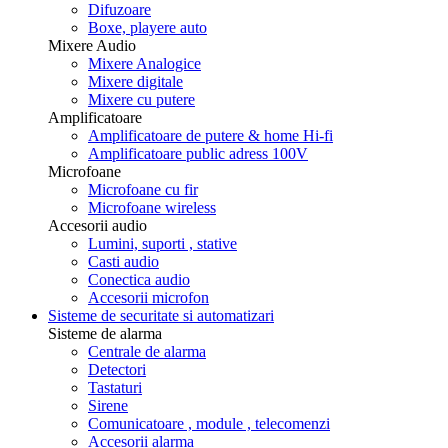
Difuzoare
Boxe, playere auto
Mixere Audio
Mixere Analogice
Mixere digitale
Mixere cu putere
Amplificatoare
Amplificatoare de putere & home Hi-fi
Amplificatoare public adress 100V
Microfoane
Microfoane cu fir
Microfoane wireless
Accesorii audio
Lumini, suporti , stative
Casti audio
Conectica audio
Accesorii microfon
Sisteme de securitate si automatizari
Sisteme de alarma
Centrale de alarma
Detectori
Tastaturi
Sirene
Comunicatoare , module , telecomenzi
Accesorii alarma