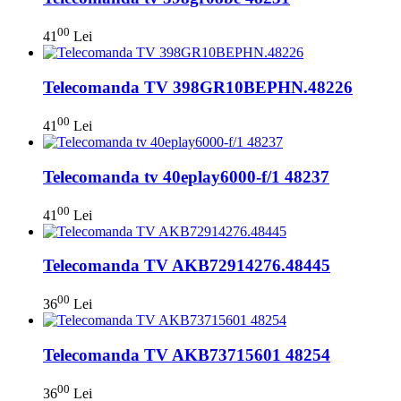
00
41
Lei
Telecomanda TV 398GR10BEPHN.48226
00
41
Lei
Telecomanda tv 40eplay6000-f/1 48237
00
41
Lei
Telecomanda TV AKB72914276.48445
00
36
Lei
Telecomanda TV AKB73715601 48254
00
36
Lei