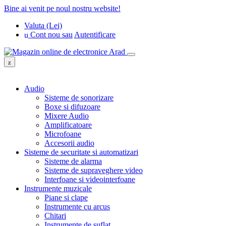
Bine ai venit pe noul nostru website!
Valuta (Lei)
Cont nou
sau
Autentificare
Audio
Sisteme de sonorizare
Boxe si difuzoare
Mixere Audio
Amplificatoare
Microfoane
Accesorii audio
Sisteme de securitate si automatizari
Sisteme de alarma
Sisteme de supraveghere video
Interfoane si videointerfoane
Instrumente muzicale
Piane si clape
Instrumente cu arcus
Chitari
Instrumente de suflat