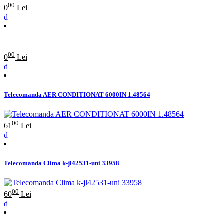
00
0
Lei
00
0
Lei
Telecomanda AER CONDITIONAT 6000IN 1.48564
00
61
Lei
Telecomanda Clima k-jl42531-uni 33958
00
60
Lei