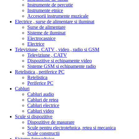
Instrumente de percutie
Instrumente etnice
Accesorii instrumente muzicale
Electrice , surse de alimentare si iluminat
Surse de alimentare
Sisteme de iluminat
Electrocasnice
Electrice
Televiziune , CATV , video , radio si GSM
Televiziune , CATV
Dispozitive si echipamente video
Sisteme GSM si echipamente radio
Retelistica , periferice PC
Retelistica
Periferice PC
Cabluri
Cabluri audio
Cabluri de retea
Cabluri electrice
Cabluri video
Scule si dispozitive
Dispozitive de masurare
Scule pentru electrotehnica, retea si mecanica
Scule constructii
Sisteme fotovoltaice