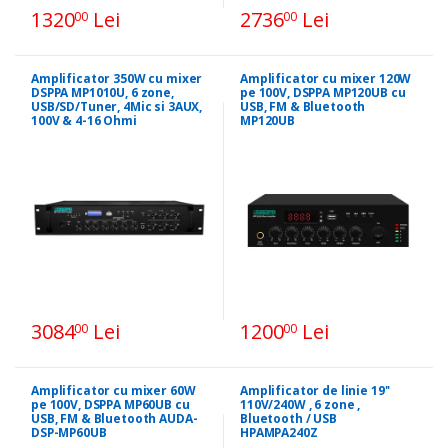
1320
Lei
2736
Lei
00
00
Amplificator 350W cu mixer
Amplificator cu mixer 120W
DSPPA MP1010U, 6 zone,
pe 100V, DSPPA MP120UB cu
USB/SD/Tuner, 4Mic si 3AUX,
USB, FM & Bluetooth
100V & 4-16 Ohmi
MP120UB
3084
Lei
1200
Lei
00
00
Amplificator cu mixer 60W
Amplificator de linie 19''
pe 100V, DSPPA MP60UB cu
110V/240W , 6 zone ,
USB, FM & Bluetooth AUDA-
Bluetooth / USB
DSP-MP60UB
HPAMPA240Z