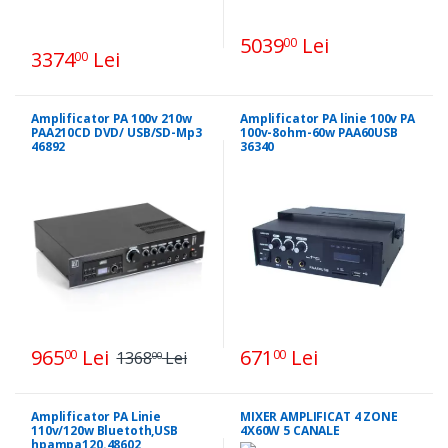
5039
Lei
00
3374
Lei
00
Amplificator PA 100v 210w
Amplificator PA linie 100v PA
PAA210CD DVD/ USB/SD-Mp3
100v-8ohm-60w PAA60USB
46892
36340
965
Lei
671
Lei
00
00
1368
Lei
00
Amplificator PA Linie
MIXER AMPLIFICAT 4 ZONE
110v/120w Bluetoth,USB
4X60W 5 CANALE
hpampa120.48602