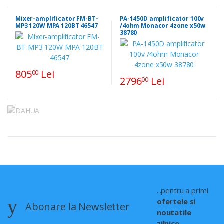
Mixer-amplificator FM-BT-
PA-1450D amplificator 100v
MP3 120W MPA 120BT 46547
/4ohm Monacor 4zone x50w
38780
805
Lei
00
2796
Lei
00
...pentru a primi
ofertele si
Abonare la Newsletter
noutatile
zilnice.