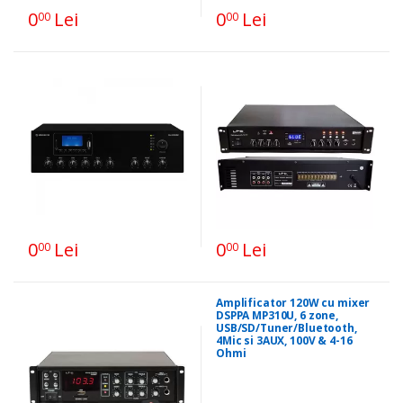
0
Lei
0
Lei
00
00
0
Lei
0
Lei
00
00
Amplificator 120W cu mixer
DSPPA MP310U, 6 zone,
USB/SD/Tuner/Bluetooth,
4Mic si 3AUX, 100V & 4-16
Ohmi