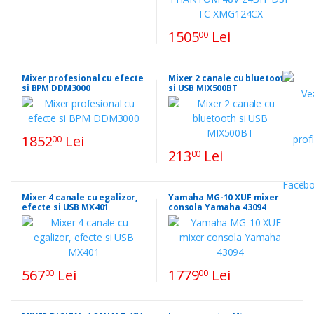
1505
Lei
00
Mixer profesional cu efecte
Mixer 2 canale cu bluetooth
si BPM DDM3000
si USB MIX500BT
1852
Lei
00
213
Lei
00
Mixer 4 canale cu egalizor,
Yamaha MG-10 XUF mixer
efecte si USB MX401
consola Yamaha 43094
567
Lei
1779
Lei
00
00