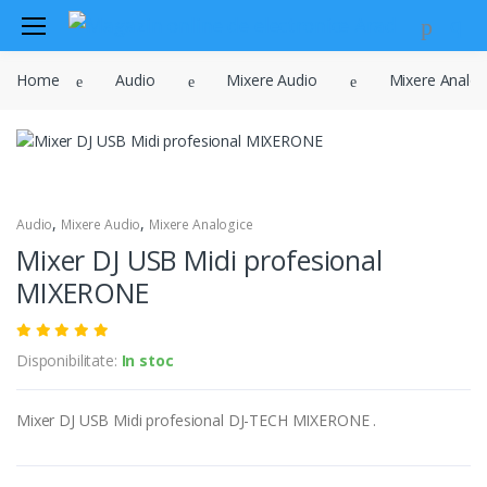
Audio
Home
Audio
Mixere Audio
Mixere Analog
Sisteme de securitate si
automatizari
Instrumente muzicale
Electrice , surse de alimentare si
iluminat
,
,
Audio
Mixere Audio
Mixere Analogice
Televiziune , CATV , video , radio si
Mixer DJ USB Midi profesional
GSM
MIXERONE
Retelistica , periferice PC
Cabluri
Disponibilitate:
In stoc
Scule si dispozitive
Sisteme fotovoltaice
Mixer DJ USB Midi profesional DJ-TECH MIXERONE .