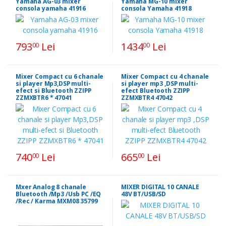
Yamaha AG-03 mixer
Yamaha MG-10 mixer
consola yamaha 41916
consola Yamaha 41918
793
Lei
1434
Lei
00
00
Mixer Compact cu 6 chanale
Mixer Compact cu 4 chanale
si player Mp3,DSP multi-
si player mp3 ,DSP multi-
efect si Bluetooth ZZIPP
efect Bluetooth ZZIPP
ZZMXBTR6 * 47041
ZZMXBTR4 47042
740
Lei
665
Lei
00
00
Mxer Analog 8 chanale
MIXER DIGITAL 10 CANALE
Bluetooth /Mp3 /Usb PC /EQ
48V BT/USB/SD
/Rec / Karma MXM08 35799