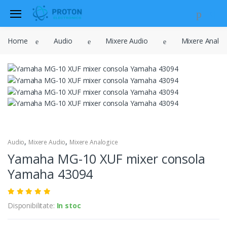
Audio
Home
Audio
Mixere Audio
Mixere Analog
Sisteme de securitate si
automatizari
Instrumente muzicale
Electrice , surse de alimentare si
iluminat
Televiziune , CATV , video , radio si
GSM
,
,
Retelistica , periferice PC
Audio
Mixere Audio
Mixere Analogice
Yamaha MG-10 XUF mixer consola
Cabluri
Yamaha 43094
Scule si dispozitive
Sisteme fotovoltaice
Disponibilitate:
In stoc