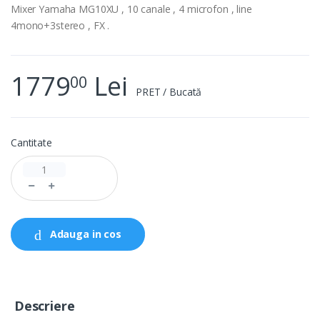
Mixer Yamaha MG10XU , 10 canale , 4 microfon , line
4mono+3stereo , FX .
1779
Lei
00
PRET / Bucată
Cantitate
Adauga in cos
Descriere