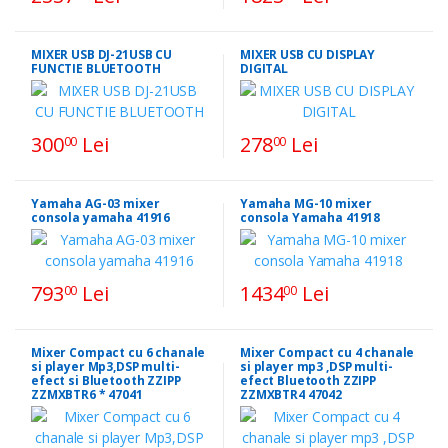
MIXER USB DJ-21USB CU
MIXER USB CU DISPLAY
FUNCTIE BLUETOOTH
DIGITAL
300
Lei
278
Lei
00
00
Yamaha AG-03 mixer
Yamaha MG-10 mixer
consola yamaha 41916
consola Yamaha 41918
793
Lei
1434
Lei
00
00
Mixer Compact cu 6 chanale
Mixer Compact cu 4 chanale
si player Mp3,DSP multi-
si player mp3 ,DSP multi-
efect si Bluetooth ZZIPP
efect Bluetooth ZZIPP
ZZMXBTR6 * 47041
ZZMXBTR4 47042