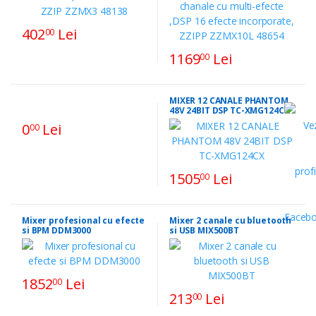
402
Lei
00
1169
Lei
00
MIXER 12 CANALE PHANTOM
48V 24BIT DSP TC-XMG124CX
0
Lei
00
1505
Lei
00
Mixer profesional cu efecte
Mixer 2 canale cu bluetooth
si BPM DDM3000
si USB MIX500BT
1852
Lei
00
213
Lei
00