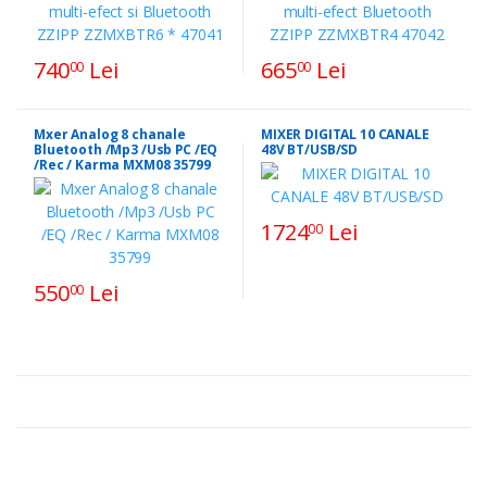
740
Lei
665
Lei
00
00
Mxer Analog 8 chanale
MIXER DIGITAL 10 CANALE
Bluetooth /Mp3 /Usb PC /EQ
48V BT/USB/SD
/Rec / Karma MXM08 35799
1724
Lei
00
550
Lei
00