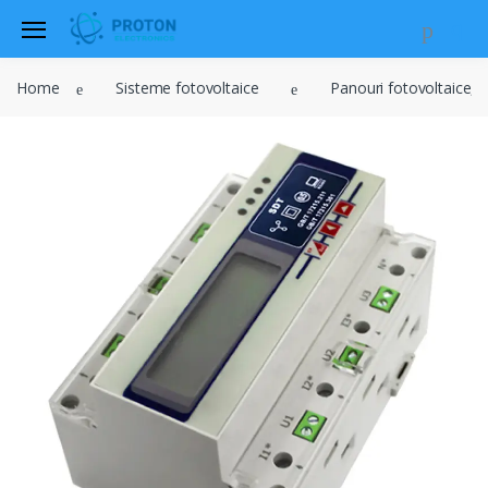
Home
Sisteme fotovoltaice
Panouri fotovoltaice, i
Audio
Sisteme de securitate si
automatizari
Instrumente muzicale
Electrice , surse de alimentare si
iluminat
Televiziune , CATV , video , radio si
GSM
Retelistica , periferice PC
Cabluri
Scule si dispozitive
Sisteme fotovoltaice