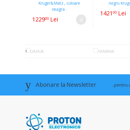
1421
Lei
00
1229
Lei
00
Abonare la Newsletter
...pentru