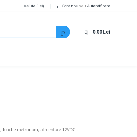
Valuta (Lei)
Cont nou
sau
Autentificare
0.00 Lei
an, functie metronom, alimentare 12VDC .