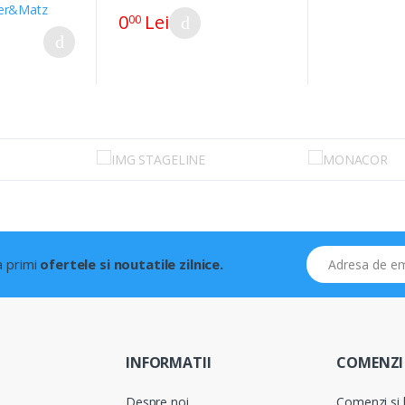
0
Lei
00
Adresa de email
 a primi
ofertele si noutatile zilnice.
INFORMATII
COMENZI 
Despre noi
Comenzi si l