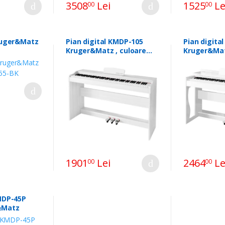
3508
Lei
1525
Le
00
00
Kruger&Matz
Pian digital KMDP-105
Pian digita
Kruger&Matz , culoare
Kruger&Mat
alba
alba
1901
Lei
2464
Le
00
00
KMDP-45P
&Matz