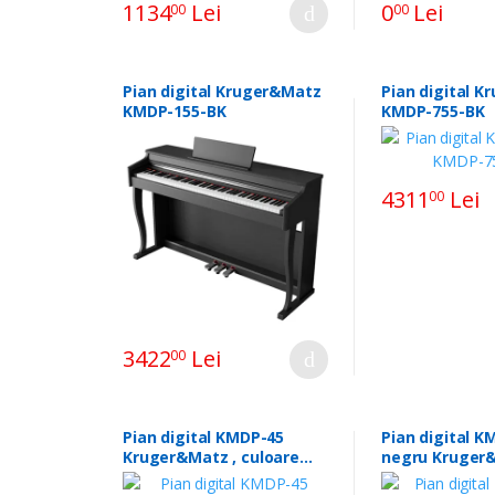
1134
Lei
0
Lei
00
00
Pian digital Kruger&Matz
Pian digital 
KMDP-155-BK
KMDP-755-BK
4311
Lei
00
3422
Lei
00
Pian digital KMDP-45
Pian digital 
Kruger&Matz , culoare
negru Kruger
neagra .