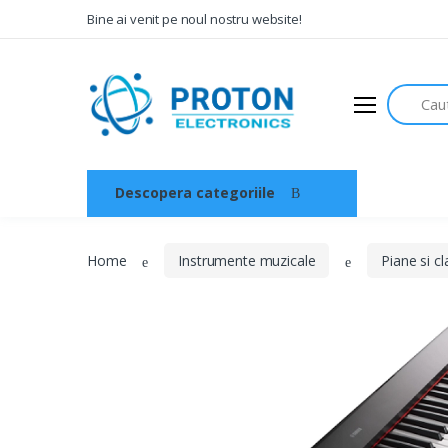
Bine ai venit pe noul nostru website!
Search
Descopera categoriile
Acasa
Home
Instrumente muzicale
Piane si c