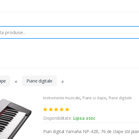
Despre noi
Brand-uri
Contact
lape
Piane digitale
,
,
Instrumente muzicale
Piane si clape
Piane digitale
Disponibilitate:
Lipsa stoc
Pian digital Yamaha NP-42B, 76 de clape stil pi