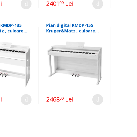
i
2401
Lei
00
l KMDP-135
Pian digital KMDP-155
z , culoare
Kruger&Matz , culoare
alba
i
2468
Lei
00