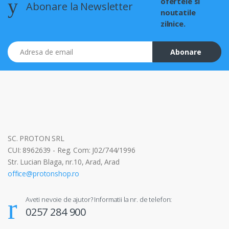
ofertele si
Abonare la Newsletter
noutatile
zilnice.
Adresa de email
Abonare
SC. PROTON SRL
CUI: 8962639 - Reg. Com: J02/744/1996
Str. Lucian Blaga, nr.10, Arad, Arad
office@protonshop.ro
Aveti nevoie de ajutor? Informatii la nr. de telefon:
0257 284 900