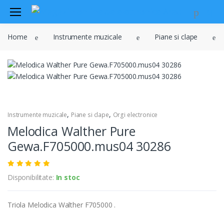
Audio
Home
Instrumente muzicale
Piane si clape
Sisteme de securitate si
automatizari
Instrumente muzicale
Electrice , surse de alimentare si
iluminat
Televiziune , CATV , video , radio si
,
,
Instrumente muzicale
Piane si clape
Orgi electronice
GSM
Melodica Walther Pure
Retelistica , periferice PC
Gewa.F705000.mus04 30286
Cabluri
Scule si dispozitive
Disponibilitate:
In stoc
Sisteme fotovoltaice
Triola Melodica Walther F705000 .