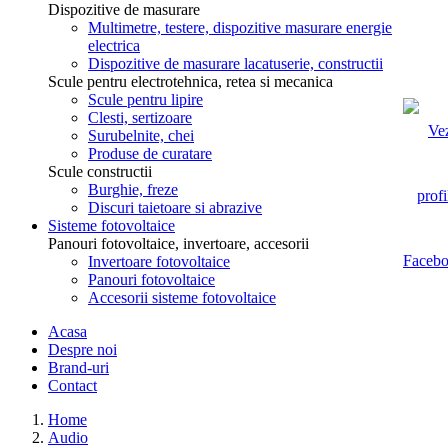
Dispozitive de masurare
Multimetre, testere, dispozitive masurare energie
electrica
Dispozitive de masurare lacatuserie, constructii
Scule pentru electrotehnica, retea si mecanica
Scule pentru lipire
Clesti, sertizoare
Surubelnite, chei
Produse de curatare
Scule constructii
Burghie, freze
Discuri taietoare si abrazive
Sisteme fotovoltaice
Panouri fotovoltaice, invertoare, accesorii
Invertoare fotovoltaice
Panouri fotovoltaice
Accesorii sisteme fotovoltaice
Acasa
Despre noi
Brand-uri
Contact
Home
Audio