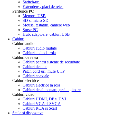
Switch-uri
Extendere , placi de retea
Periferice PC
Memorii USB
SD si micro-SD
Mouse, tastaturi, camere web
Surse PC
Hub, adaptoare, cabluri USB
Cabluri
Cabluri audio
Cabluri audio mufate
Cabluri audio la rola
Cabluri de retea
Cabluri pentru sisteme de securitate
Cabluri de date
Patch cord-uri, mufe UTP
Cabluri coaxiale
Cabluri electrice
Cabluri electrice la rola
Cabluri de alimentare, prelungitoare
Cabluri video
Cabluri HDMI, DP si DVI
Cabluri VGA si SVGA
Cabluri RCA si Scart
Scule si dispozitive