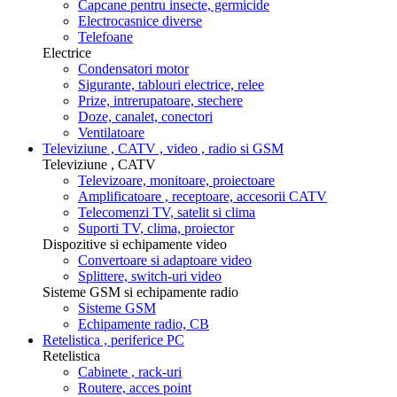
Capcane pentru insecte, germicide
Electrocasnice diverse
Telefoane
Electrice
Condensatori motor
Sigurante, tablouri electrice, relee
Prize, intrerupatoare, stechere
Doze, canalet, conectori
Ventilatoare
Televiziune , CATV , video , radio si GSM
Televiziune , CATV
Televizoare, monitoare, proiectoare
Amplificatoare , receptoare, accesorii CATV
Telecomenzi TV, satelit si clima
Suporti TV, clima, proiector
Dispozitive si echipamente video
Convertoare si adaptoare video
Splittere, switch-uri video
Sisteme GSM si echipamente radio
Sisteme GSM
Echipamente radio, CB
Retelistica , periferice PC
Retelistica
Cabinete , rack-uri
Routere, acces point