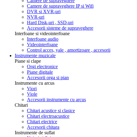
Camere de supraveghere
Camere de supraveghere IP si Wifi
DVR si XVR-uri
NVR-uri
Hard Disk-uri , SSD-uri
Accesorii sisteme de supraveghere
Interfoane si videointerfoane
Interfoane audio
Videointerfoane
Control acces, yale , amortizoare , accesorii
Instrumente muzicale
Piane si clape
Orgi electronice
Piane digitale
Accesorii orga si pian
Instrumente cu arcus
Viori
Viole
Accesorii instrumente cu arcus
Chitari
Chitari acustice si clasice
Chitari electroacustice
Chitari electrice
Accesorii chitara
Instrumente de suflat