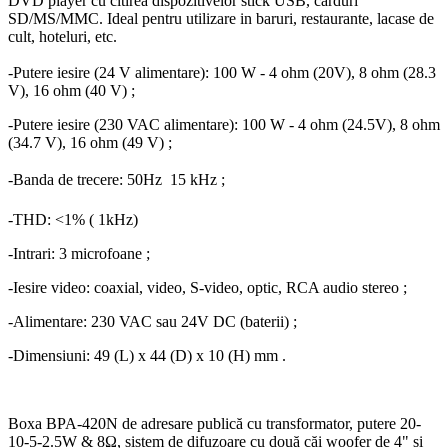
DVD player cu citirea dispozitivelor stick USB, carduri
SD/MS/MMC. Ideal pentru utilizare in baruri, restaurante, lacase de
cult, hoteluri, etc.
-Putere iesire (24 V alimentare): 100 W - 4 ohm (20V), 8 ohm (28.3
V), 16 ohm (40 V) ;
-Putere iesire (230 VAC alimentare): 100 W - 4 ohm (24.5V), 8 ohm
(34.7 V), 16 ohm (49 V) ;
-Banda de trecere: 50Hz  15 kHz ;
-THD: <1% ( 1kHz)
-Intrari: 3 microfoane ;
-Iesire video: coaxial, video, S-video, optic, RCA audio stereo ;
-Alimentare: 230 VAC sau 24V DC (baterii) ;
-Dimensiuni: 49 (L) x 44 (D) x 10 (H) mm .
Boxa BPA-420N de adresare publică cu transformator, putere 20-
10-5-2.5W & 8Ω, sistem de difuzoare cu două căi woofer de 4" și