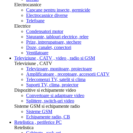
Electrocasnice
Capcane pentru insecte, germicide
Electrocasnice diverse
Telefoane
Electrice
Condensatori motor
Sigurante, tablouri electrice, relee
Prize, intrerupatoare, stechere
Doze, canalet, conectori
Ventilatoare
Televiziune , CATV , video , radio si GSM
Televiziune , CATV
Televizoare, monitoare, proiectoare
Amplificatoare , receptoare, accesorii CATV
Telecomenzi TV, satelit si clima
Suporti TV, clima, proiector
Dispozitive si echipamente video
Convertoare si adaptoare video
Splittere, switch-uri video
Sisteme GSM si echipamente radio
Sisteme GSM
Echipamente radio, CB
Retelistica , periferice PC
Retelistica
Cabinete , rack-uri