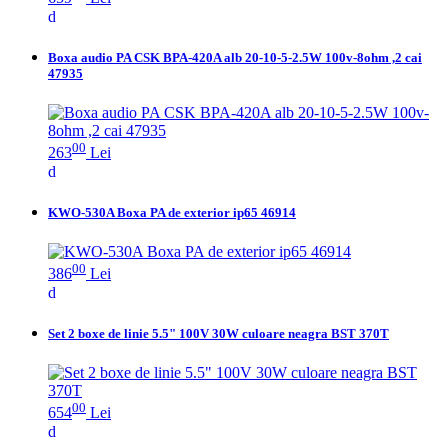
Boxa audio PA CSK BPA-420A alb 20-10-5-2.5W 100v-8ohm ,2 cai
47935
00
263
Lei
KWO-530A Boxa PA de exterior ip65 46914
00
386
Lei
Set 2 boxe de linie 5.5" 100V 30W culoare neagra BST 370T
00
654
Lei