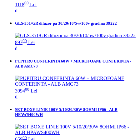
00
1118
Lei
GLS-351/GR difuzor pa 30/20/10/5w/100v gradina 39222
00
897
Lei
PUPITRU CONFERINTA 60W + MICROFOANE CONFERINTA -
ALB AMC73
00
3994
Lei
SET BOXE LINIE 100V 5/10/20/30W 8OHMI IP66 - ALB
HPAWS400WH
00
659
Lei