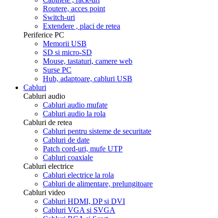
Routere, acces point
Switch-uri
Extendere , placi de retea
Periferice PC
Memorii USB
SD si micro-SD
Mouse, tastaturi, camere web
Surse PC
Hub, adaptoare, cabluri USB
Cabluri
Cabluri audio
Cabluri audio mufate
Cabluri audio la rola
Cabluri de retea
Cabluri pentru sisteme de securitate
Cabluri de date
Patch cord-uri, mufe UTP
Cabluri coaxiale
Cabluri electrice
Cabluri electrice la rola
Cabluri de alimentare, prelungitoare
Cabluri video
Cabluri HDMI, DP si DVI
Cabluri VGA si SVGA