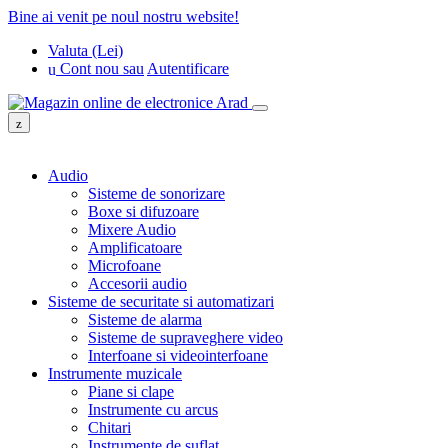
Bine ai venit pe noul nostru website!
Valuta (Lei)
Cont nou
sau
Autentificare
Audio
Sisteme de sonorizare
Boxe si difuzoare
Mixere Audio
Amplificatoare
Microfoane
Accesorii audio
Sisteme de securitate si automatizari
Sisteme de alarma
Sisteme de supraveghere video
Interfoane si videointerfoane
Instrumente muzicale
Piane si clape
Instrumente cu arcus
Chitari
Instrumente de suflat