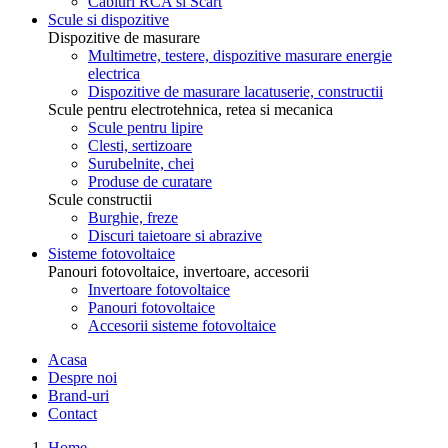
Cabluri RCA si Scart
Scule si dispozitive
Dispozitive de masurare
Multimetre, testere, dispozitive masurare energie
electrica
Dispozitive de masurare lacatuserie, constructii
Scule pentru electrotehnica, retea si mecanica
Scule pentru lipire
Clesti, sertizoare
Surubelnite, chei
Produse de curatare
Scule constructii
Burghie, freze
Discuri taietoare si abrazive
Sisteme fotovoltaice
Panouri fotovoltaice, invertoare, accesorii
Invertoare fotovoltaice
Panouri fotovoltaice
Accesorii sisteme fotovoltaice
Acasa
Despre noi
Brand-uri
Contact
Home