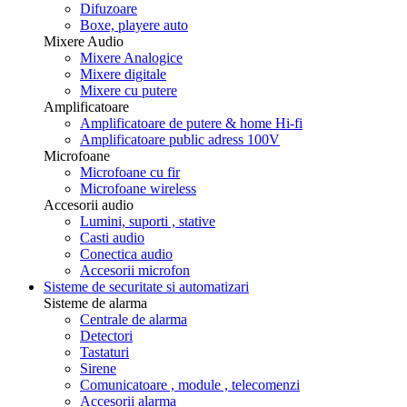
Difuzoare
Boxe, playere auto
Mixere Audio
Mixere Analogice
Mixere digitale
Mixere cu putere
Amplificatoare
Amplificatoare de putere & home Hi-fi
Amplificatoare public adress 100V
Microfoane
Microfoane cu fir
Microfoane wireless
Accesorii audio
Lumini, suporti , stative
Casti audio
Conectica audio
Accesorii microfon
Sisteme de securitate si automatizari
Sisteme de alarma
Centrale de alarma
Detectori
Tastaturi
Sirene
Comunicatoare , module , telecomenzi
Accesorii alarma