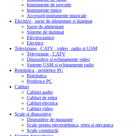
Instrumente de percutie
Instrumente etnice
Accesorii instrumente muzicale
Electrice , surse de alimentare si iluminat
Surse de alimentare
Sisteme de iluminat
Electrocasnice
Electrice
Televiziune , CATV , video , radio si GSM
Televiziune , CATV
Dispozitive si echipamente video
Sisteme GSM si echipamente radio
Retelistica , periferice PC
Retelistica
Periferice PC
Cabluri
Cabluri audio
Cabluri de retea
Cabluri electrice
Cabluri video
Scule si dispozitive
Dispozitive de masurare
Scule pentru electrotehnica, retea si mecanica
Scule constructii
Sisteme fotovoltaice