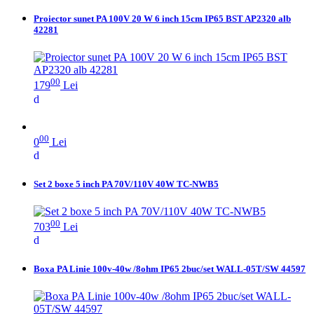
Proiector sunet PA 100V 20 W 6 inch 15cm IP65 BST AP2320 alb
42281
00
179
Lei
00
0
Lei
Set 2 boxe 5 inch PA 70V/110V 40W TC-NWB5
00
703
Lei
Boxa PA Linie 100v-40w /8ohm IP65 2buc/set WALL-05T/SW 44597