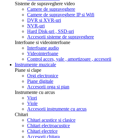
Sisteme de supraveghere video
Camere de supraveghere
Camere de supraveghere IP si Wifi
DVR si XVR-uri
NVR-uri
Hard Disk-uri , SSD-uri
Accesorii sisteme de supraveghere
Interfoane si videointerfoane
Interfoane audio
Videointerfoane
Control acces, yale , amortizoare , accesorii
Instrumente muzicale
Piane si clape
Orgi electronice
Piane digitale
Accesorii orga si pian
Instrumente cu arcus
Viori
Viole
Accesorii instrumente cu arcus
Chitari
Chitari acustice si clasice
Chitari electroacustice
Chitari electrice
Accesorii chitara