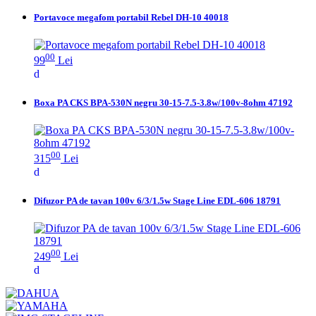
Portavoce megafom portabil Rebel DH-10 40018
00
99
Lei
Boxa PA CKS BPA-530N negru 30-15-7.5-3.8w/100v-8ohm 47192
00
315
Lei
Difuzor PA de tavan 100v 6/3/1.5w Stage Line EDL-606 18791
00
249
Lei