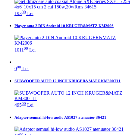
00
193
Lei
Player auto 2 DIN Android 10 KRUGER&MATZ KM2006
00
1011
Lei
00
0
Lei
SUBWOOFER AUTO 12 INCH KRUGER&MATZ KM300T11
00
495
Lei
Adaptor semnal hi-low audio AS1027 atenuator 36421
00