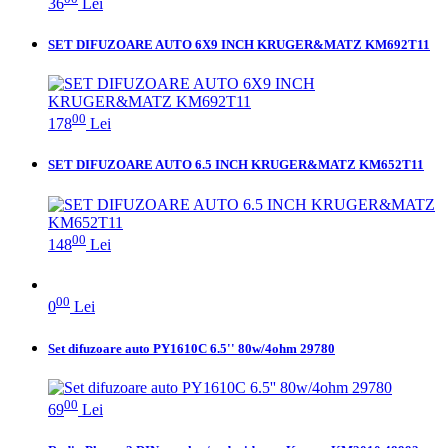
36
Lei
SET DIFUZOARE AUTO 6X9 INCH KRUGER&MATZ KM692T11
00
178
Lei
SET DIFUZOARE AUTO 6.5 INCH KRUGER&MATZ KM652T11
00
148
Lei
00
0
Lei
Set difuzoare auto PY1610C 6.5'' 80w/4ohm 29780
00
69
Lei