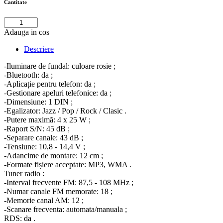
Cantitate
Adauga in cos
Descriere
-Iluminare de fundal: culoare rosie ;
-Bluetooth: da ;
-Aplicație pentru telefon: da ;
-Gestionare apeluri telefonice: da ;
-Dimensiune: 1 DIN ;
-Egalizator: Jazz / Pop / Rock / Clasic .
-Putere maximă: 4 x 25 W ;
-Raport S/N: 45 dB ;
-Separare canale: 43 dB ;
-Tensiune: 10,8 - 14,4 V ;
-Adancime de montare: 12 cm ;
-Formate fișiere acceptate: MP3, WMA .
Tuner radio :
-Interval frecvente FM: 87,5 - 108 MHz ;
-Numar canale FM memorate: 18 ;
-Memorie canal AM: 12 ;
-Scanare frecventa: automata/manuala ;
RDS: da .