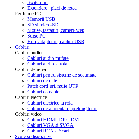
Switch-uri
Extendere , placi de retea
Periferice PC
Memorii USB
SD si micro-SD
Mouse, tastaturi, camere web
Surse PC
Hub, adaptoare, cabluri USB
Cabluri
Cabluri audio
Cabluri audio mufate
Cabluri audio la rola
Cabluri de retea
Cabluri pentru sisteme de securitate
Cabluri de date
Patch cord-uri, mufe UTP
Cabluri coaxiale
Cabluri electrice
Cabluri electrice la rola
Cabluri de alimentare, prelungitoare
Cabluri video
Cabluri HDMI, DP si DVI
Cabluri VGA si SVGA
Cabluri RCA si Scart
Scule si dispozitive