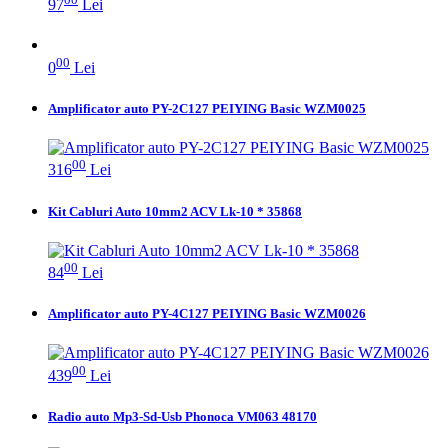
97
Lei
00
0
Lei
Amplificator auto PY-2C127 PEIYING Basic WZM0025
00
316
Lei
Kit Cabluri Auto 10mm2 ACV Lk-10 * 35868
00
84
Lei
Amplificator auto PY-4C127 PEIYING Basic WZM0026
00
439
Lei
Radio auto Mp3-Sd-Usb Phonoca VM063 48170