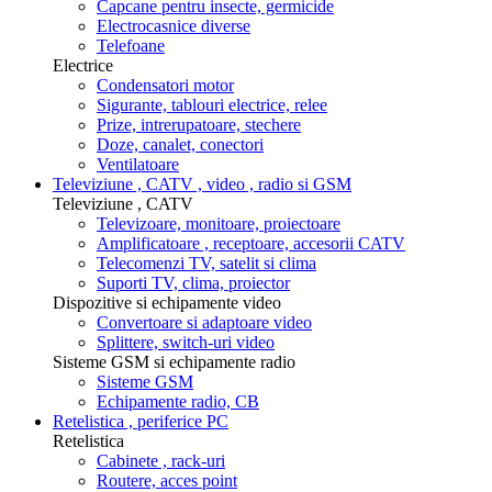
Capcane pentru insecte, germicide
Electrocasnice diverse
Telefoane
Electrice
Condensatori motor
Sigurante, tablouri electrice, relee
Prize, intrerupatoare, stechere
Doze, canalet, conectori
Ventilatoare
Televiziune , CATV , video , radio si GSM
Televiziune , CATV
Televizoare, monitoare, proiectoare
Amplificatoare , receptoare, accesorii CATV
Telecomenzi TV, satelit si clima
Suporti TV, clima, proiector
Dispozitive si echipamente video
Convertoare si adaptoare video
Splittere, switch-uri video
Sisteme GSM si echipamente radio
Sisteme GSM
Echipamente radio, CB
Retelistica , periferice PC
Retelistica
Cabinete , rack-uri
Routere, acces point