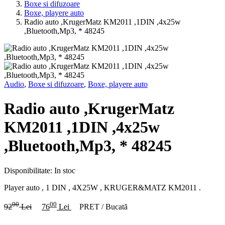
Boxe si difuzoare
Boxe, playere auto
Radio auto ,KrugerMatz KM2011 ,1DIN ,4x25w
,Bluetooth,Mp3, * 48245
Audio
,
Boxe si difuzoare
,
Boxe, playere auto
Radio auto ,KrugerMatz
KM2011 ,1DIN ,4x25w
,Bluetooth,Mp3, * 48245
Disponibilitate:
In stoc
Player auto , 1 DIN , 4X25W , KRUGER&MATZ KM2011 .
00
00
92
Lei
76
Lei
PRET / Bucată