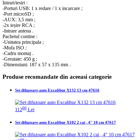
Intrari/iesiri :
-Porturi USB: 1 x redare / 1 x incarcare ;
-Port microSD ;
-AUX: 3,5 mm ;
-2x ieșire RCA ;
-Intrare antena .
Pachetul contine :
-Unitatea principala ;
-Mufa ISO ;
-Cadru montaj .
-Greutate: 450 g ;
-Dimensiuni: 187 x 57 x 135 mm .
Produse recomandate din aceeasi categorie
Set difuzoare auto Excalibur X132 13 cm 47616
00
112
Lei
Set difuzoare auto Excalibur X102 2 cai , 4" 10 cm 47617
00