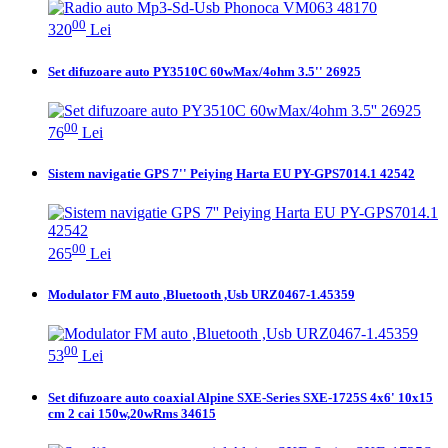
00
320
Lei
Set difuzoare auto PY3510C 60wMax/4ohm 3.5'' 26925
00
76
Lei
Sistem navigatie GPS 7'' Peiying Harta EU PY-GPS7014.1 42542
00
265
Lei
Modulator FM auto ,Bluetooth ,Usb URZ0467-1.45359
00
53
Lei
Set difuzoare auto coaxial Alpine SXE-Series SXE-1725S 4x6' 10x15
cm 2 cai 150w,20wRms 34615