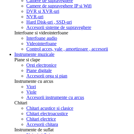
Camere de supraveghere
Camere de supraveghere IP si Wifi
DVR si XVR-uri
NVR-uri
Hard Disk-uri , SSD-uri
Accesorii sisteme de supraveghere
Interfoane si videointerfoane
Interfoane audio
Videointerfoane
Control acces, yale , amortizoare , accesorii
Instrumente muzicale
Piane si clape
Orgi electronice
Piane digitale
Accesorii orga si pian
Instrumente cu arcus
Viori
Viole
Accesorii instrumente cu arcus
Chitari
Chitari acustice si clasice
Chitari electroacustice
Chitari electrice
Accesorii chitara
Instrumente de suflat