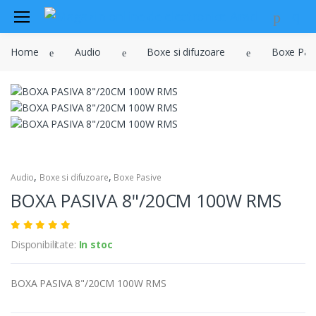
Audio
Home
Audio
Boxe si difuzoare
Boxe Pas
Sisteme de securitate si
automatizari
Instrumente muzicale
Electrice , surse de alimentare si
iluminat
Televiziune , CATV , video , radio si
GSM
,
,
Audio
Boxe si difuzoare
Boxe Pasive
BOXA PASIVA 8"/20CM 100W RMS
Retelistica , periferice PC
Cabluri
Disponibilitate:
In stoc
Scule si dispozitive
Sisteme fotovoltaice
BOXA PASIVA 8"/20CM 100W RMS