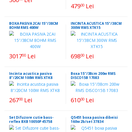
479
Lei
00
BOXA PASIVA 2CAI 15''/38CM
INCINTA ACUSTICA 15"/38CM
8OHM RMS 400W
300W RMS XTK15
3017
Lei
698
Lei
00
00
Incinta acustica pasiva
Boxa 15''/38cm 200w RMS
8"/20CM 100W RMS XTK8
DISCO15B 17083
267
Lei
610
Lei
00
00
Set Difuzore cutie bass-
Q5451 boxa pasiva dibeisi
reflex BXB 10050P 45758
160w 2b/set 37834