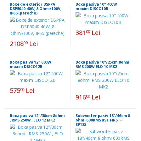
Boxe de exterior DSPPA
Boxa pasiva 10" 400W
DSP5040 40W, 8 Ohmi/100V,
maxim DISCO10B
IP65 (pereche)
381
Lei
00
2108
Lei
00
Boxa pasiva 12" 600W
Boxa pasiva 10''/25cm 8ohmi
maxim DISCO12B
RMS 200W ELO 10 MK2
575
Lei
00
916
Lei
00
Boxa pasiva 12''/30cm 8ohmi
Subwoofer pasiv 18"/46cm 8
, RMS 250W , ELO 12 MK2
ohmi 600RMS BST FIRST-
SP18S