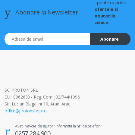
...pentru a primi
ofertele si
Abonare la Newsletter
noutatile
zilnice.
Adresa de email
Abonare
SC. PROTON SRL
CUI: 8962639 - Reg. Com: J02/744/1996
Str. Lucian Blaga, nr.10, Arad, Arad
office@protonshop.ro
Aveti nevoie de ajutor? Informatii la nr. de telefon:
0257 284 900