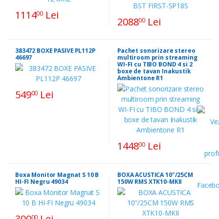
1114
Lei
00
2088
Lei
00
383472 BOXE PASIVE PL112P
Pachet sonorizare stereo
46697
multiroom prin streaming
WI-FI cu TIBO BOND 4 si 2
boxe de tavan Inakustik
Ambientone R1
549
Lei
00
1448
Lei
00
Boxa Monitor Magnat S 10 B
BOXA ACUSTICA 10"/25CM
HI-FI Negru 49034
150W RMS XTK10-MKII
300
Lei
00