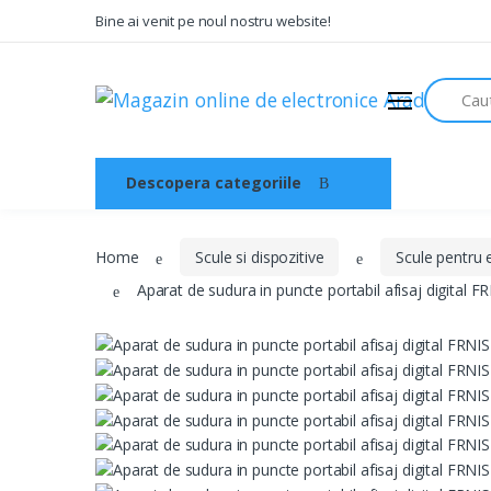
Bine ai venit pe noul nostru website!
Audio
Search
Sisteme de securitate si
automatizari
Instrumente muzicale
Descopera categoriile
Acasa
Electrice , surse de alimentare si
iluminat
Televiziune , CATV , video , radio si
Home
Scule si dispozitive
Scule pentru 
GSM
Aparat de sudura in puncte portabil afisaj digital
Retelistica , periferice PC
Cabluri
Scule si dispozitive
Sisteme fotovoltaice