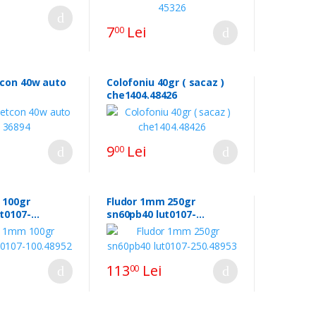
7
Lei
00
tcon 40w auto
Colofoniu 40gr ( sacaz )
che1404.48426
9
Lei
00
 100gr
Fludor 1mm 250gr
t0107-
sn60pb40 lut0107-
250.48953
113
Lei
00