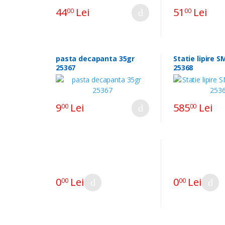
44
Lei
51
Lei
00
00
pasta decapanta 35gr
Statie lipire 
25367
25368
9
Lei
585
Lei
00
00
0
Lei
0
Lei
00
00