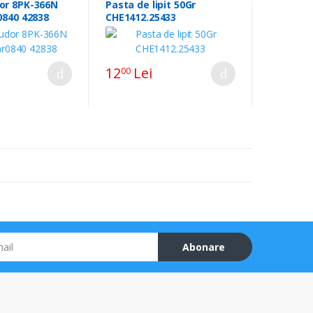
or 8PK-366N
Pasta de lipit 50Gr
0840 42838
CHE1412.25433
12
Lei
00
Abonare