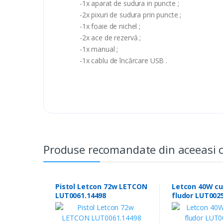
-1x aparat de sudura in puncte ;
-2x pixuri de sudura prin puncte ;
-1x foaie de nichel ;
-2x ace de rezervă ;
-1x manual ;
-1x cablu de încărcare USB .
Produse recomandate din aceeasi c
Pistol Letcon 72w LETCON
Letcon 40W c
LUT0061.14498
fludor LUT002