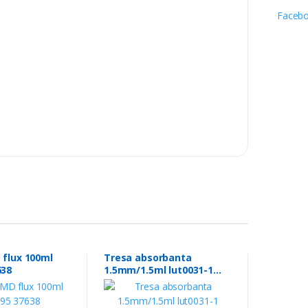
 flux 100ml
Tresa absorbanta
638
1.5mm/1.5ml lut0031-1
45326