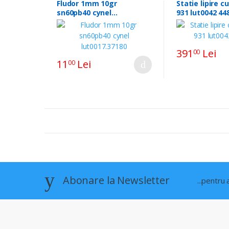
Fludor 1mm 10gr
Statie lipire c
sn60pb40 cynel
931 lut0042 44
lut0017.37180
391
Lei
00
11
Lei
00
Abonare la Newsletter
...pentru