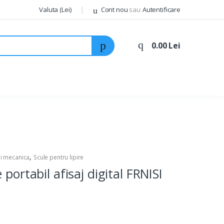
Valuta (Lei)
Cont nou
sau
Autentificare
0.00 Lei
,
si mecanica
Scule pentru lipire
portabil afisaj digital FRNISI