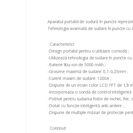
Aparatul portabil de sudură în puncte reprezint
Tehnologia avansată de sudare în puncte cu du
Caracteristici:
-Design portabil pentru o utilizare comodă ;
-Utilizează tehnologia de sudare în puncte cu 
-Baterie litiu-ion de 5000 mAh ;
-Grosime maximă de sudare: 0,1-0,25mm ;
-Curent maxim de sudare: 1200A ;
-Dispune de un ecran color LCD FFT de 1,8 inchi
-Incorporeaza o sondă de control inteligentă 
-Potrivit pentru sudarea foilor de nichel, fier, oț
-Dotat cu funcție inteligentă anti-ardere ;
-Dispune de multiple măsuri de protecție pentru
Continut: