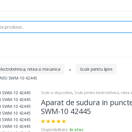
Despre noi
Brand-uri
Contact
electrotehnica, retea si mecanica
Scule pentru lipire
 FRNISI SWM-10 42445
,
Scule si dispozitive
Scule pentru electrotehnica, retea 
Aparat de sudura in puncte 
SWM-10 42445
Disponibilitate:
In stoc