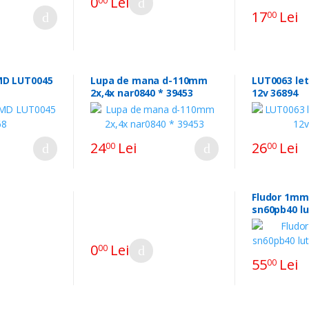
0
Lei
00
17
Lei
00
SMD LUT0045
Lupa de mana d-110mm
LUT0063 le
2x,4x nar0840 * 39453
12v 36894
24
Lei
26
Lei
00
00
Fludor 1mm
sn60pb40 lu
100.48952
0
Lei
00
55
Lei
00