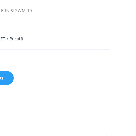
l, FRNISI SWM-10 .
ET / Bucată
os