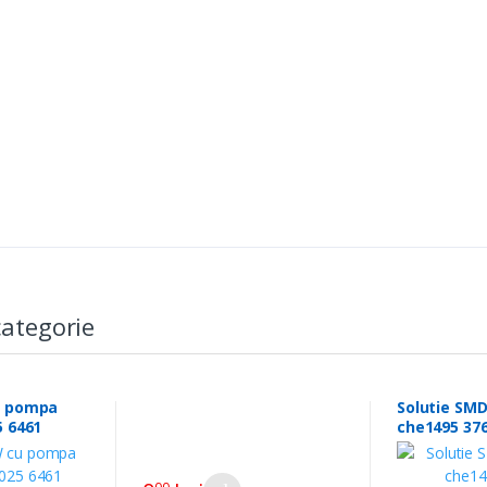
ategorie
u pompa
Solutie SMD
5 6461
che1495 37