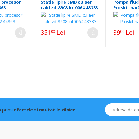
u procesor
Statie lipire SMD cu aer
Pompa flud
863
cald zd-8908 lut0064.43333
Proskit nar
351
Lei
39
Lei
00
00
Adresa de email
 a primi
ofertele si noutatile zilnice.