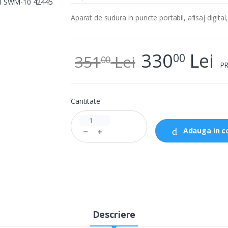
Aparat de sudura in puncte portabil, afisaj digita
330
Lei
00
351
Lei
00
PR
Cantitate
Adauga in c
Descriere