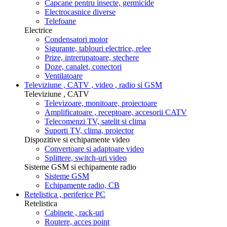
Capcane pentru insecte, germicide
Electrocasnice diverse
Telefoane
Electrice
Condensatori motor
Sigurante, tablouri electrice, relee
Prize, intrerupatoare, stechere
Doze, canalet, conectori
Ventilatoare
Televiziune , CATV , video , radio si GSM
Televiziune , CATV
Televizoare, monitoare, proiectoare
Amplificatoare , receptoare, accesorii CATV
Telecomenzi TV, satelit si clima
Suporti TV, clima, proiector
Dispozitive si echipamente video
Convertoare si adaptoare video
Splittere, switch-uri video
Sisteme GSM si echipamente radio
Sisteme GSM
Echipamente radio, CB
Retelistica , periferice PC
Retelistica
Cabinete , rack-uri
Routere, acces point