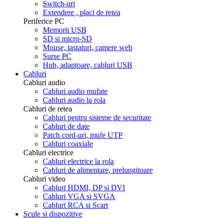
Switch-uri
Extendere , placi de retea
Periferice PC
Memorii USB
SD si micro-SD
Mouse, tastaturi, camere web
Surse PC
Hub, adaptoare, cabluri USB
Cabluri
Cabluri audio
Cabluri audio mufate
Cabluri audio la rola
Cabluri de retea
Cabluri pentru sisteme de securitate
Cabluri de date
Patch cord-uri, mufe UTP
Cabluri coaxiale
Cabluri electrice
Cabluri electrice la rola
Cabluri de alimentare, prelungitoare
Cabluri video
Cabluri HDMI, DP si DVI
Cabluri VGA si SVGA
Cabluri RCA si Scart
Scule si dispozitive