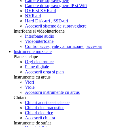
Camere de supraveghere
Camere de supraveghere IP si Wifi
DVR si XVR-uri
NVR-uri
Hard Disk-uri , SSD-uri
Accesorii sisteme de supraveghere
Interfoane si videointerfoane
Interfoane audio
Videointerfoane
Control acces, yale , amortizoare , accesorii
Instrumente muzicale
Piane si clape
Orgi electronice
Piane digitale
Accesorii orga si pian
Instrumente cu arcus
Viori
Viole
Accesorii instrumente cu arcus
Chitari
Chitari acustice si clasice
Chitari electroacustice
Chitari electrice
Accesorii chitara
Instrumente de suflat