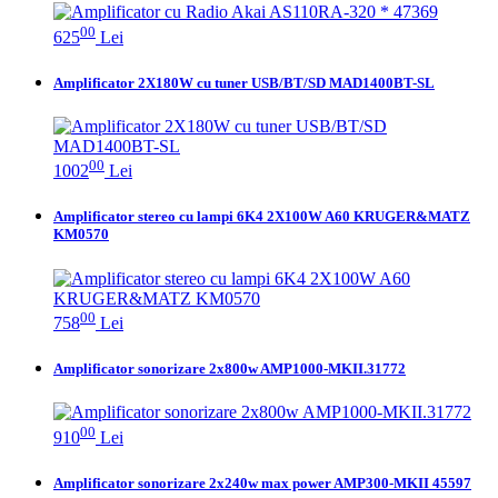
00
625
Lei
Amplificator 2X180W cu tuner USB/BT/SD MAD1400BT-SL
00
1002
Lei
Amplificator stereo cu lampi 6K4 2X100W A60 KRUGER&MATZ
KM0570
00
758
Lei
Amplificator sonorizare 2x800w AMP1000-MKII.31772
00
910
Lei
Amplificator sonorizare 2x240w max power AMP300-MKII 45597