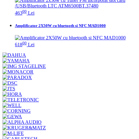
00
463
Lei
Amplificator 2X50W cu bluetooth si NFC MAD1000
00
618
Lei