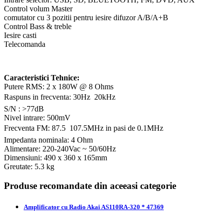
Control volum Master
comutator cu 3 pozitii pentru iesire difuzor A/B/A+B
Control Bass & treble
Iesire casti
Telecomanda
Caracteristici Tehnice:
Putere RMS: 2 x 180W @ 8 Ohms
Raspuns in frecventa: 30Hz  20kHz
S/N : >77dB
Nivel intrare: 500mV
Frecventa FM: 87.5  107.5MHz in pasi de 0.1MHz
Impedanta nominala: 4 Ohm
Alimentare: 220-240Vac ~ 50/60Hz
Dimensiuni: 490 x 360 x 165mm
Greutate: 5.3 kg
Produse recomandate din aceeasi categorie
Amplificator cu Radio Akai AS110RA-320 * 47369