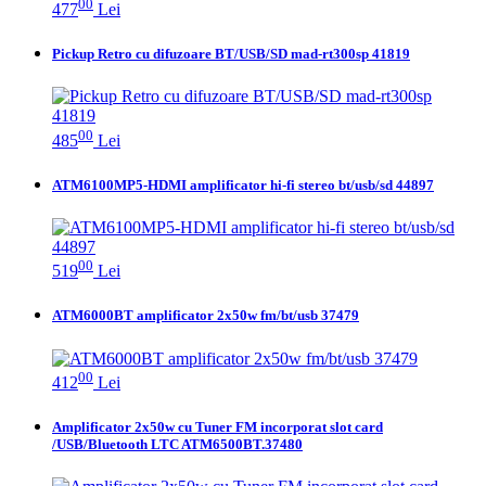
00
477
Lei
Pickup Retro cu difuzoare BT/USB/SD mad-rt300sp 41819
00
485
Lei
ATM6100MP5-HDMI amplificator hi-fi stereo bt/usb/sd 44897
00
519
Lei
ATM6000BT amplificator 2x50w fm/bt/usb 37479
00
412
Lei
Amplificator 2x50w cu Tuner FM incorporat slot card
/USB/Bluetooth LTC ATM6500BT.37480