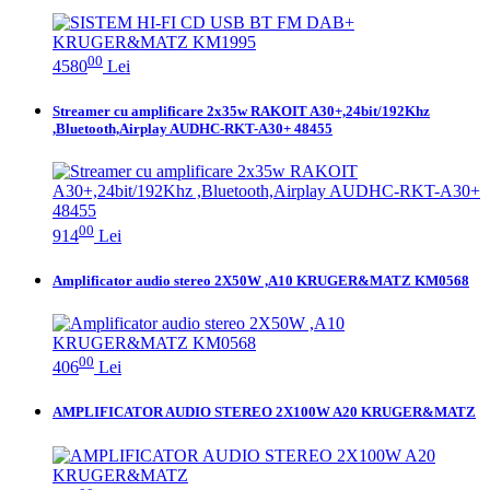
00
4580
Lei
Streamer cu amplificare 2x35w RAKOIT A30+,24bit/192Khz
,Bluetooth,Airplay AUDHC-RKT-A30+ 48455
00
914
Lei
Amplificator audio stereo 2X50W ,A10 KRUGER&MATZ KM0568
00
406
Lei
AMPLIFICATOR AUDIO STEREO 2X100W A20 KRUGER&MATZ