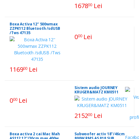
1678
Lei
00
Boxa Activa 12'' 500wmax
ZZPK112 Bluetooth /sdUSB
/Tws 47135
0
Lei
00
1169
Lei
00
Sistem audio JOURNEY
KRUGER&MATZ KM0511
0
Lei
00
2152
Lei
00
Boxa activa 2 cai Mac Mah
Subwoofer activ 18"/46cm
AS112 12''/30cm max 400w
800W RMS AS 818 SUB