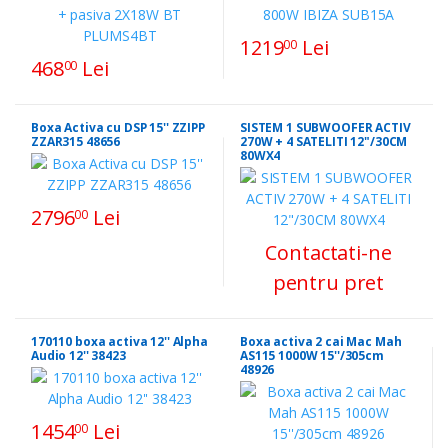
1219
Lei
00
468
Lei
00
Boxa Activa cu DSP 15'' ZZIPP
SISTEM 1 SUBWOOFER ACTIV
ZZAR315 48656
270W + 4 SATELITI 12"/30CM
80WX4
2796
Lei
00
Contactati-ne
pentru pret
170110 boxa activa 12'' Alpha
Boxa activa 2 cai Mac Mah
Audio 12'' 38423
AS115 1000W 15''/305cm
48926
1454
Lei
00