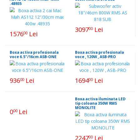
.48935
3097
Lei
00
1576
Lei
00
Boxa activa profesionala
Boxa activa profesionala
voce 6.5"/16cm ASB-ONE
voce , 120W , ASB-PRO
936
Lei
1694
Lei
00
00
Boxa activa iluminata LED
tip coloana 350W RMS
MONOLITE
0
Lei
00
2247
Lei
00