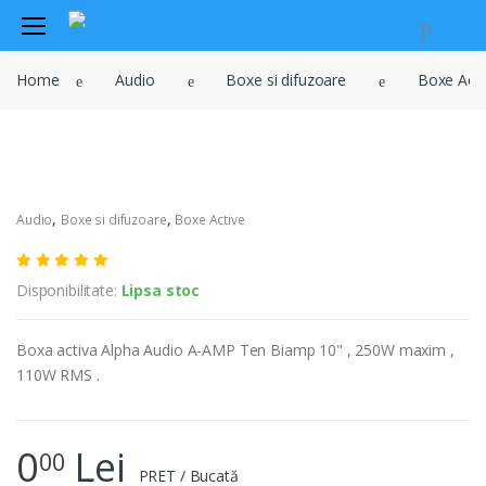
Audio
Home
Audio
Boxe si difuzoare
Boxe Acti
Sisteme de securitate si
automatizari
Instrumente muzicale
Electrice , surse de alimentare si
iluminat
,
,
Audio
Boxe si difuzoare
Boxe Active
Televiziune , CATV , video , radio si
GSM
Disponibilitate:
Lipsa stoc
Retelistica , periferice PC
Cabluri
Boxa activa Alpha Audio A-AMP Ten Biamp 10" , 250W maxim ,
110W RMS .
Scule si dispozitive
Sisteme fotovoltaice
0
Lei
00
PRET / Bucată